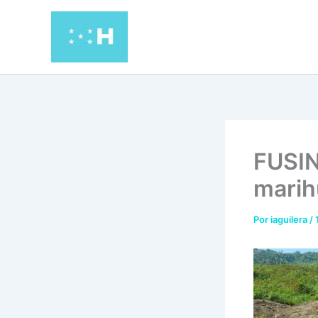
Ir
al
contenido
FUSIN
marih
Por
iaguilera
/