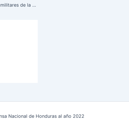
Honduras gradúa militares de la región con especialidad en ayuda humanitaria y rescate acuático.
fensa Nacional de Honduras al año 2022