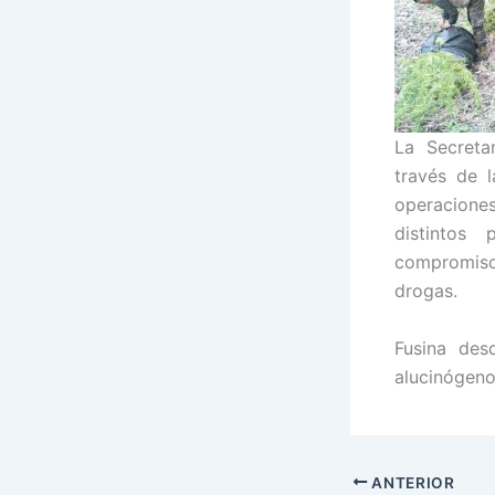
La Secreta
través de l
operaciones
distintos
compromiso
drogas.
Fusina des
alucinógeno
ANTERIOR