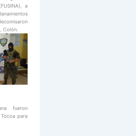
 (FUSINA), a
llanamientos
decomisaron
, Colón.
ana fueron
e Tocoa para