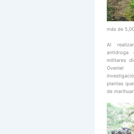
más de 5,00
Al realiz
antidroga 
militares d
Oveniel 
investigac
plantas que
de marihuan