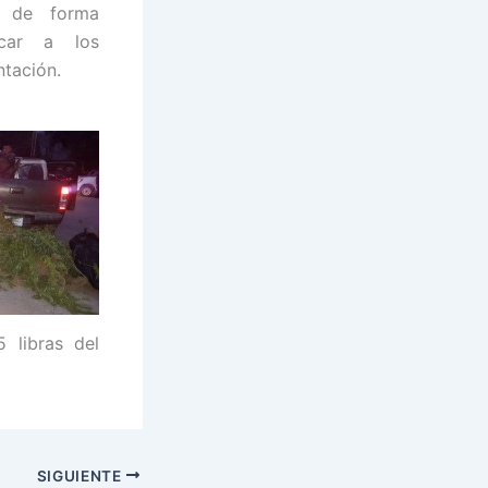
ó de forma
icar a los
ntación.
 libras del
SIGUIENTE