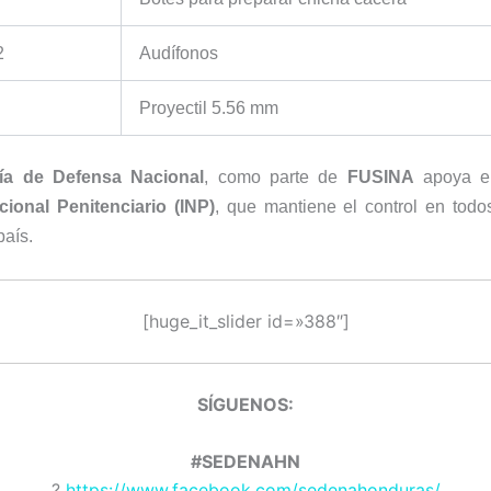
2
Audífonos
Proyectil 5.56 mm
ría de Defensa Nacional
, como parte de
FUSINA
apoya el
cional Penitenciario (INP)
, que mantiene el control en todo
país.
[huge_it_slider id=»388″]
SÍGUENOS:
#SEDENAHN
?
https://www.facebook.com/sedenahonduras/