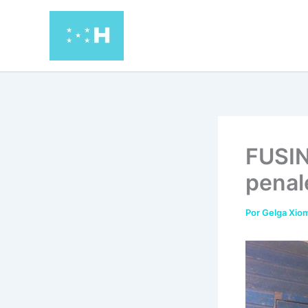
Ir
al
contenido
FUSIN
penal
Por
Gelga Xiom