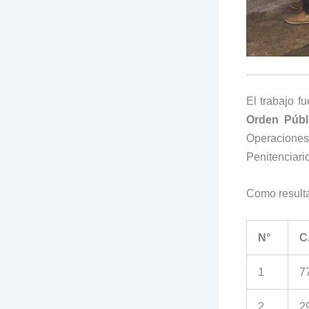
El trabajo f
Orden Públ
Operacion
Penitenciari
Como resulta
N°
C
1
7
2
2