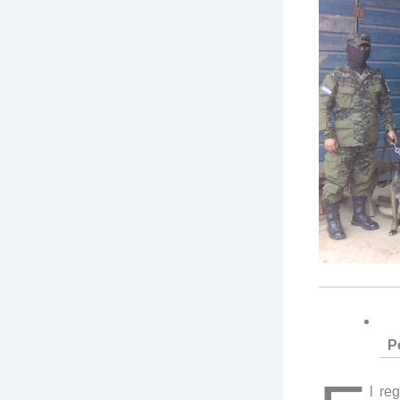
P
l re