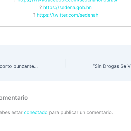
?
https://sedena.gob.hn
?
https://twitter.com/sedenah
Droga y objetos corto punzantes encontrados en Penal de Comayagua
comentario
debes estar
conectado
para publicar un comentario.