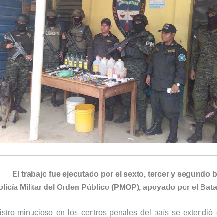
El trabajo fue ejecutado por el sexto, tercer y segundo b
olicía Militar del Orden Público (PMOP), apoyado por el Bat
gistro minucioso en los centros penales del país se extendió 