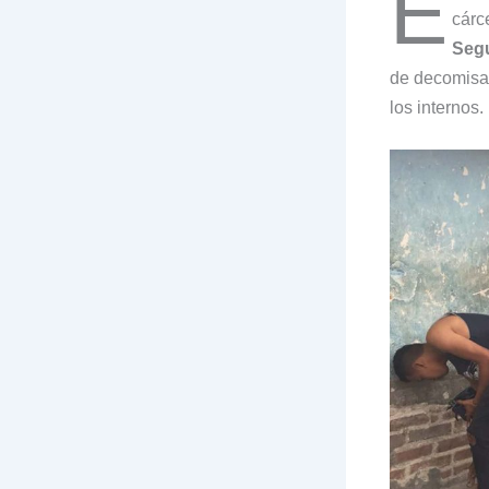
E
cárc
Segu
de decomisar
los internos.