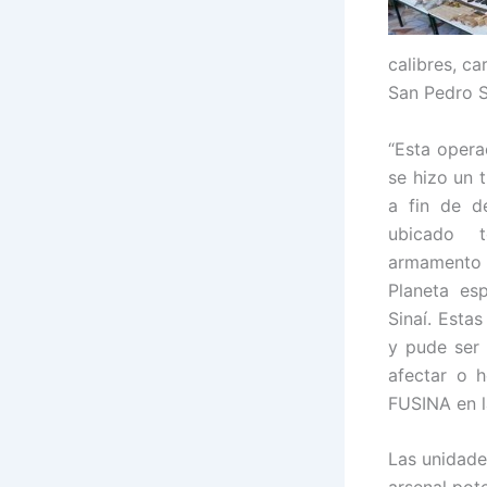
calibres, ca
San Pedro S
“Esta opera
se hizo un
a fin de d
ubicado 
armamento
Planeta esp
Sinaí. Esta
y pude ser 
afectar o h
FUSINA en l
Las unidade