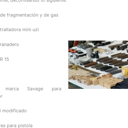
ente, decomisando lo siguiente:
de fragmentación y de gas
ralladora mini uzi
granadero
AR 15
l marca Savage para
or
23 modificado
es para pistola