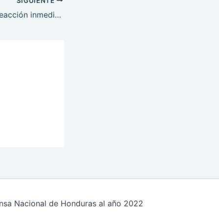
SIGUIENTE
PMOP garantiza reacción inmediata de auxilio a la población, a través del 911.
fensa Nacional de Honduras al año 2022