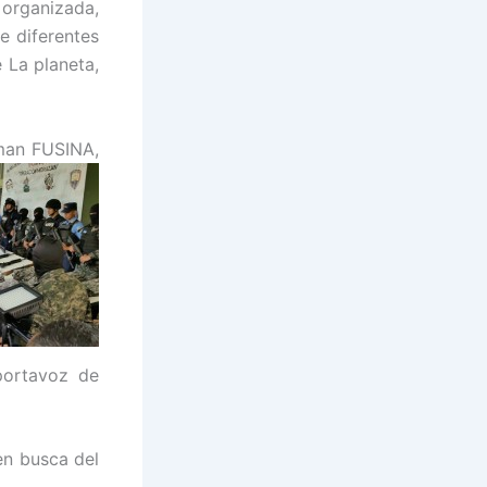
rganizada,
e diferentes
e La planeta,
rman FUSINA,
 portavoz de
en busca del