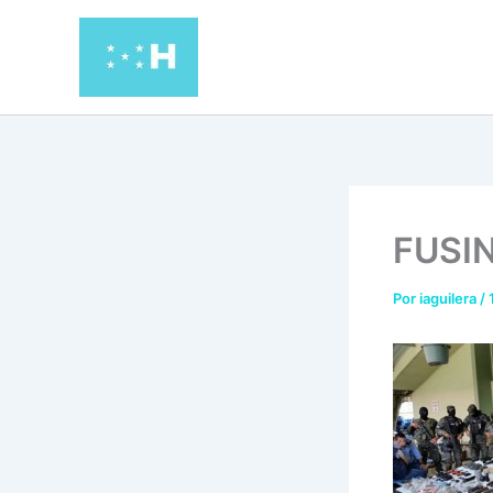
Ir
al
contenido
FUSIN
Por
iaguilera
/