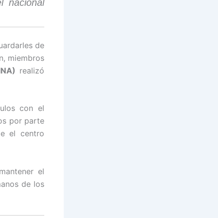
l nacional
guardarles de
án, miembros
INA)
realizó
ulos con el
os por parte
e el centro
 mantener el
manos de los