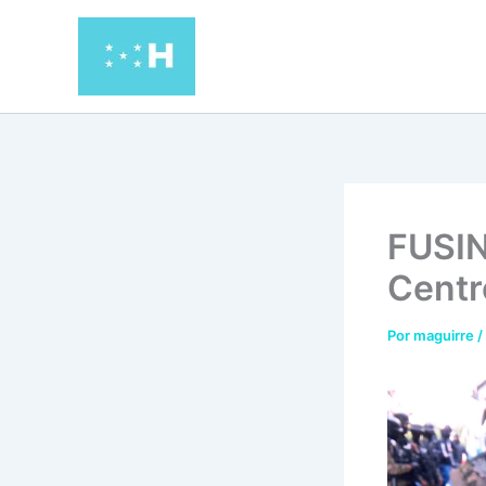
Ir
al
contenido
FUSIN
Centr
Por
maguirre
/