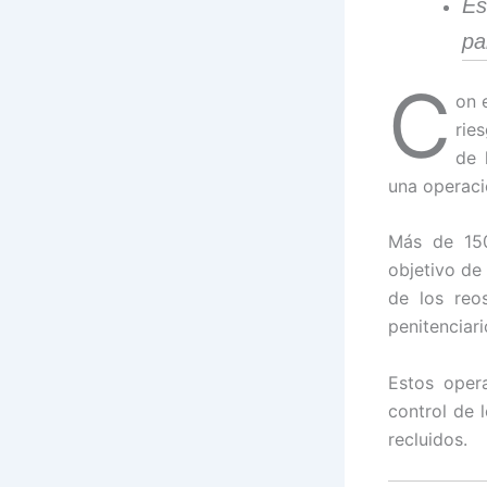
Es
pa
C
on 
rie
de 
una operació
Más de 150
objetivo de
de los reo
penitenciari
Estos opera
control de 
recluidos.