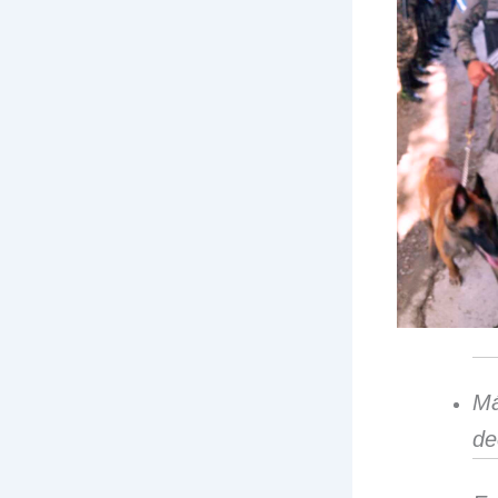
Má
de