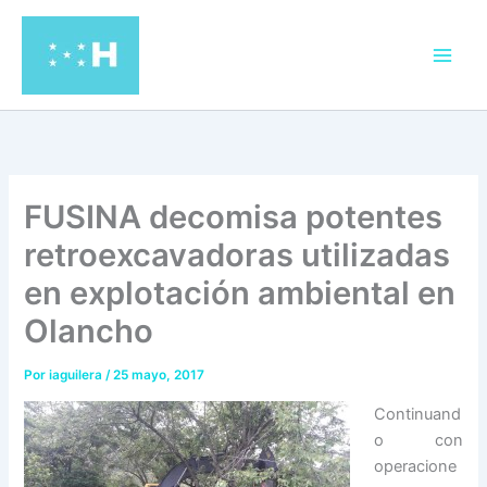
Ir
al
contenido
FUSINA decomisa potentes
retroexcavadoras utilizadas
en explotación ambiental en
Olancho
Por
iaguilera
/
25 mayo, 2017
Continuand
o con
operacione