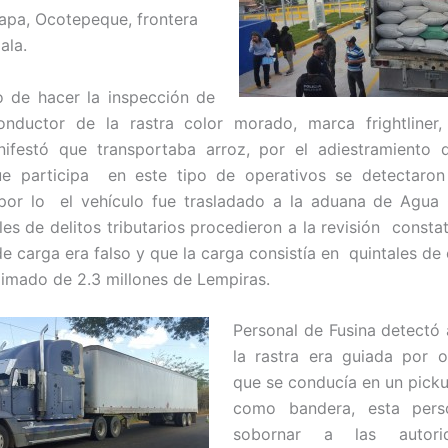
apa, Ocotepeque, frontera
ala.
 de hacer la inspección de
conductor de la rastra color morado, marca frightliner
nifestó que transportaba arroz, por el adiestramiento q
ue participa en este tipo de operativos se detectaron 
 por lo el vehículo fue trasladado a la aduana de Agua 
les de delitos tributarios procedieron a la revisión consta
de carga era falso y que la carga consistía en quintales de 
imado de 2.3 millones de Lempiras.
Personal de Fusina detect
la rastra era guiada por 
que se conducía en un pick
como bandera, esta pers
sobornar a las autori