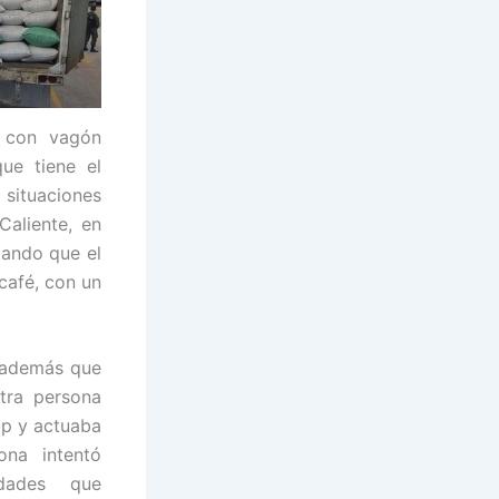
, con vagón
ue tiene el
situaciones
Caliente, en
tando que el
café, con un
ó además que
otra persona
up y actuaba
ona intentó
dades que