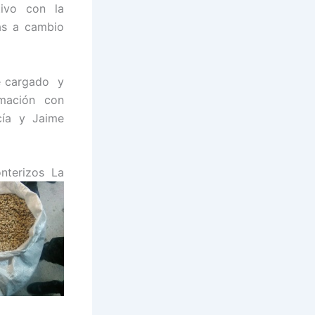
tivo con la
as a cambio
ue cargado y
rmación con
cía y Jaime
nterizos La