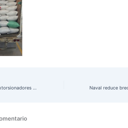
Depuración de extorsionadores y asociación ilícita en Talanga
comentario