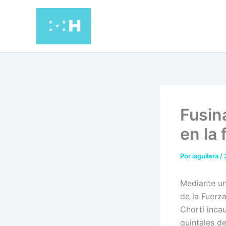
Ir
al
contenido
Fusin
en la
Por
iaguilera
/
Mediante un
de la Fuerz
Chortí inca
quintales d