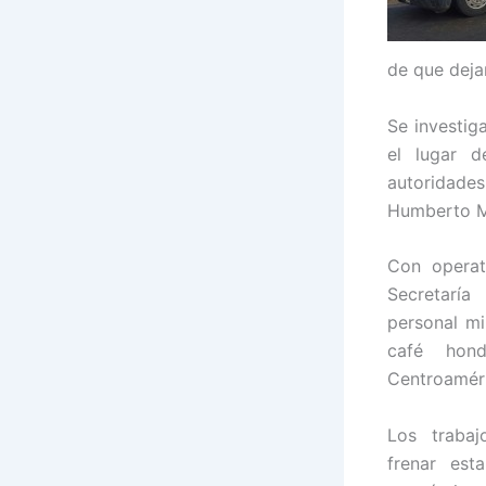
de que deja
Se investig
el lugar d
autoridade
Humberto Me
Con operat
Secretarí
personal mi
café hond
Centroamér
Los trabaj
frenar est