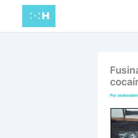
Ir
al
contenido
Fusin
cocaí
Por
sedenadm