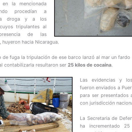
en la mencionada
ando procedían a
 la droga y a los
cuyos tripulantes al
resencia de las
, huyeron hacia Nicaragua.
to de fuga la tripulación de ese barco lanzó al mar un fardo
l contabilizarla resultaron ser
25 kilos de cocaína
.
Las evidencias y lo
fueron enviados a Pue
para ser presentados 
con jurisdicción naciona
La Secretaria de Defe
ha incrementado 25