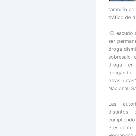
también con
tráfico de d
“El escudo 
ser permane
droga dismi
sobresale 
droga en 
obligando 
otras rutas
Nacional, S
Las autor
distintos 
cumpliend
Presidente
Hernández de