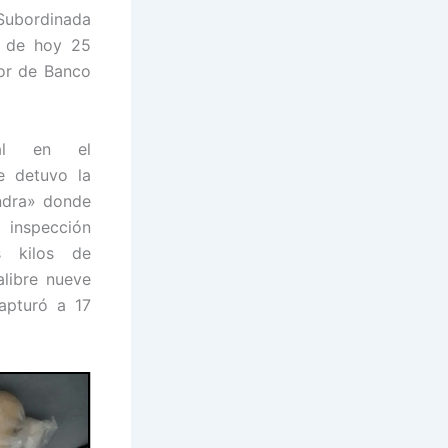
 Subordinada
a de hoy 25
tor de Banco
ial en el
e detuvo la
ndra» donde
spección
es kilos de
alibre nueve
capturó a 17