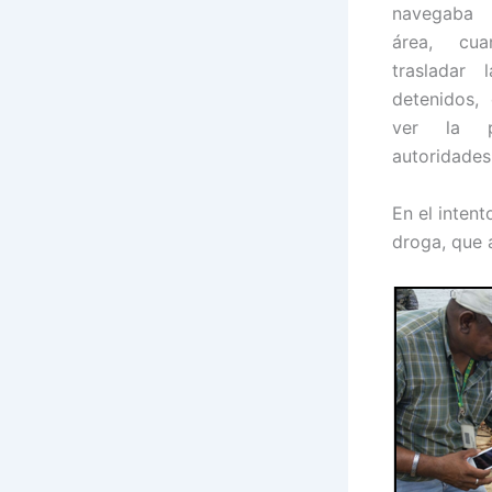
navegaba 
área, cu
trasladar
detenidos, 
ver la p
autoridades
En el inten
droga, que a