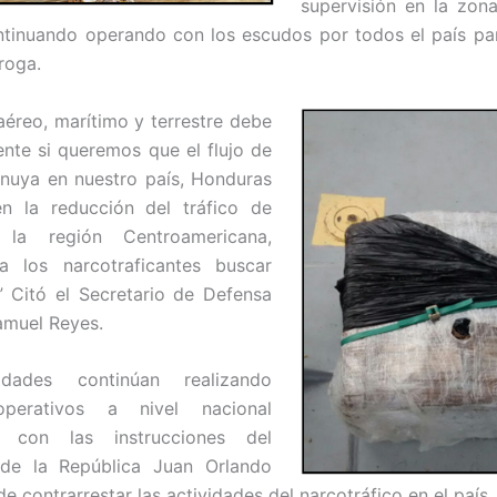
supervisión en la zona
tinuando operando con los escudos por todos el país par
roga.
aéreo, marítimo y terrestre debe
nte si queremos que el flujo de
nuya en nuestro país, Honduras
en la reducción del tráfico de
la región Centroamericana,
a los narcotraficantes buscar
.” Citó el Secretario de Defensa
amuel Reyes.
idades continúan realizando
operativos a nivel nacional
o con las instrucciones del
 de la República Juan Orlando
 contrarrestar las actividades del narcotráfico en el país.