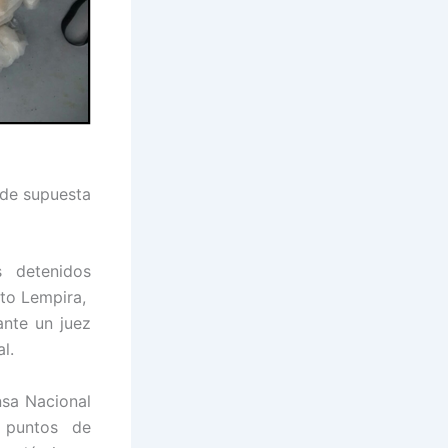
 de supuesta
s detenidos
rto Lempira,
ante un juez
l.
nsa Nacional
 puntos de