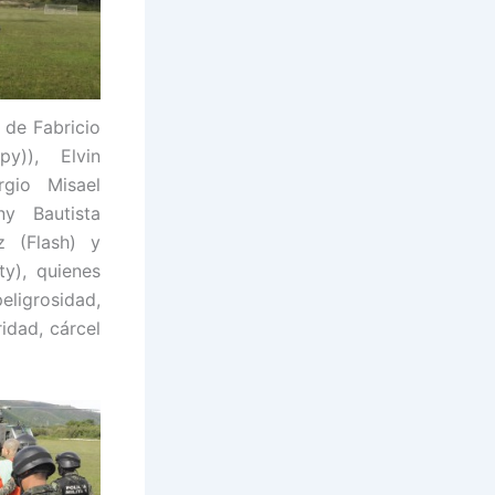
 de Fabricio
y)), Elvin
rgio Misael
ny Bautista
z (Flash) y
y), quienes
igrosidad,
idad, cárcel