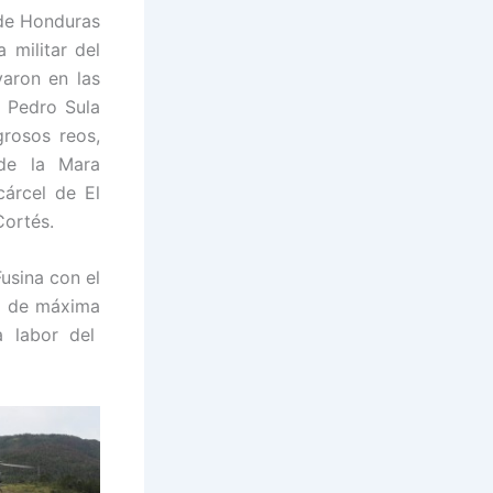
 de Honduras
 militar del
aron en las
 Pedro Sula
grosos reos,
 de la Mara
cárcel de El
Cortés.
Fusina con el
da de máxima
a labor del