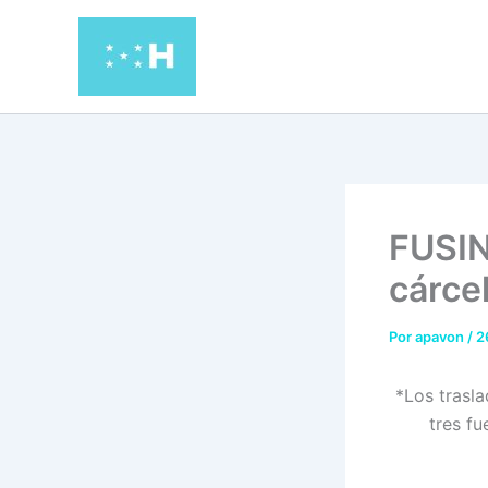
Ir
al
contenido
FUSIN
cárce
Por
apavon
/
2
*Los trasla
tres fu