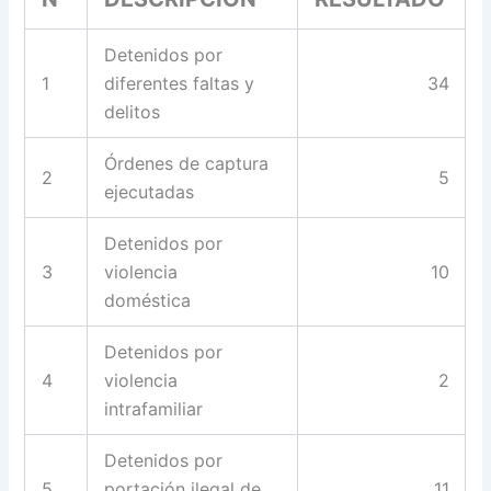
Detenidos por
1
diferentes faltas y
34
delitos
Órdenes de captura
2
5
ejecutadas
Detenidos por
3
violencia
10
doméstica
Detenidos por
4
violencia
2
intrafamiliar
Detenidos por
5
portación ilegal de
11