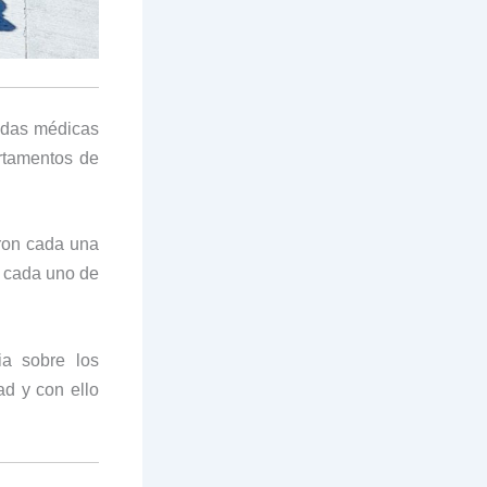
gadas médicas
rtamentos de
aron cada una
n cada uno de
ia sobre los
d y con ello