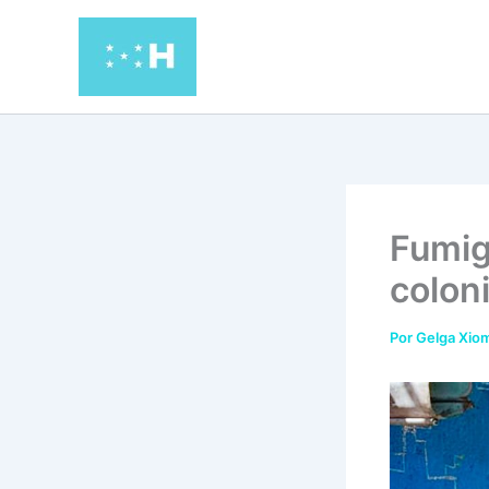
Ir
al
contenido
Fumig
colon
Por
Gelga Xiom