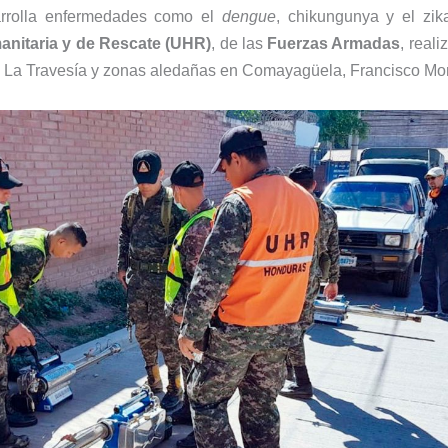
rrolla enfermedades como el
dengue
, chikungunya y el zik
nitaria y de Rescate (UHR)
, de las
Fuerzas Armadas
, real
a La Travesía y zonas aledañas en Comayagüela, Francisco Mo