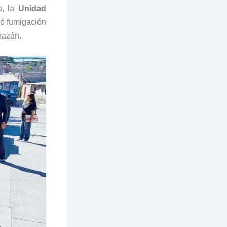
a, la
Unidad
izó fumigación
razán.