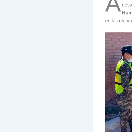
A
desa
Huma
en la coloni