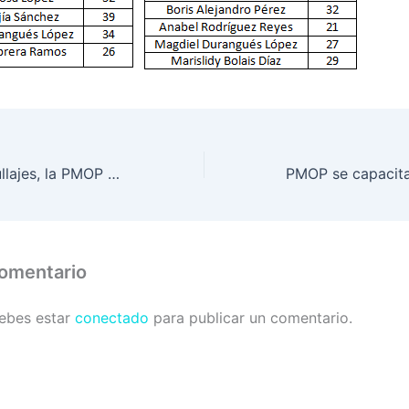
Constantes patrullajes, la PMOP recupera taxi robado.
comentario
debes estar
conectado
para publicar un comentario.