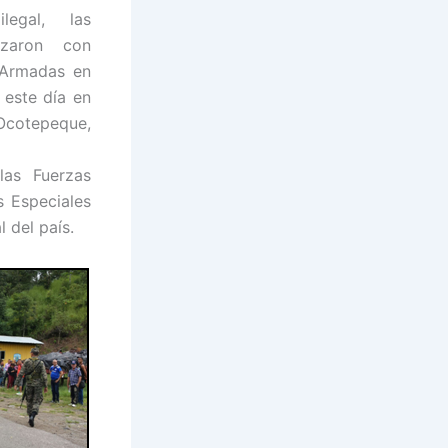
egal, las
izaron con
 Armadas en
 este día en
 Ocotepeque,
las Fuerzas
s Especiales
 del país.