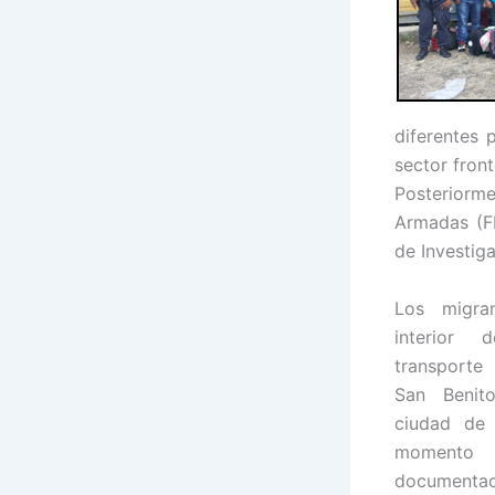
diferentes 
sector fron
Posteriorm
Armadas (FF
de Investiga
Los migra
interior
transporte 
San Benit
ciudad de 
momento 
documentaci