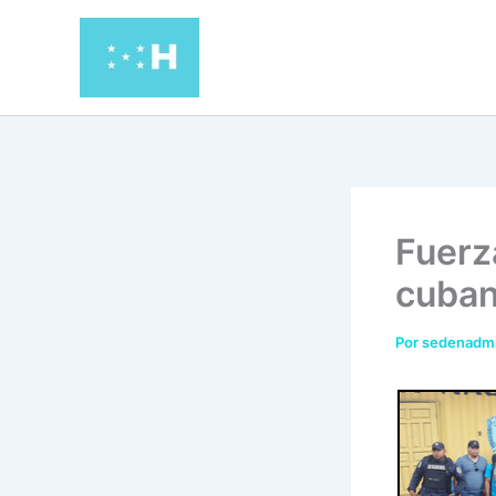
Ir
al
contenido
Fuerz
cuban
Por
sedenadm