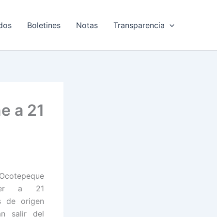
dos
Boletines
Notas
Transparencia
e a 21
Ocotepeque
ner a 21
s de origen
n salir del