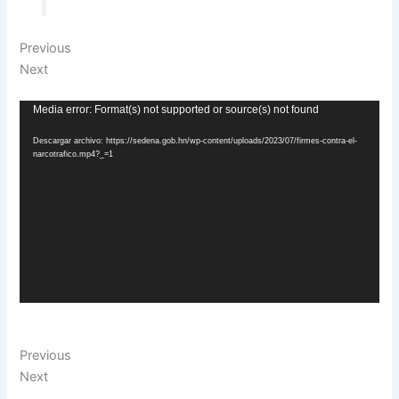
Previous
Next
Reproductor
Media error: Format(s) not supported or source(s) not found
de
Descargar archivo: https://sedena.gob.hn/wp-content/uploads/2023/07/firmes-contra-el-
vídeo
narcotrafico.mp4?_=1
Previous
Next