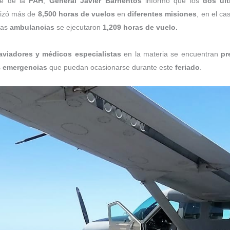
te de la
FAH
,
General Javier Barrientos
informó que los
dos últ
alizó más de
8,500 horas de vuelos
en
diferentes misiones
, en el ca
las
ambulancias
se ejecutaron
1,209 horas de vuelo.
aviadores y médicos especialistas
en la materia se encuentran
pr
s
emergencias
que puedan ocasionarse durante este
feriado
.