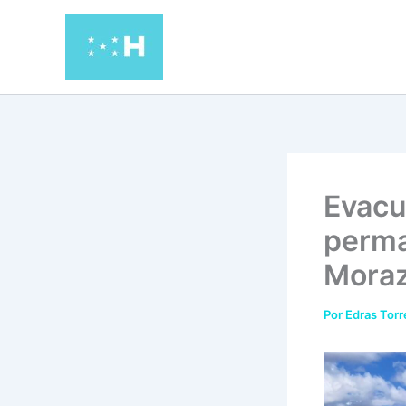
Ir
al
contenido
Evacu
perma
Moraz
Por
Edras Tor