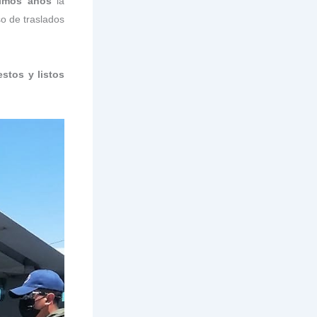
imos años
la
so de traslados
estos y listos