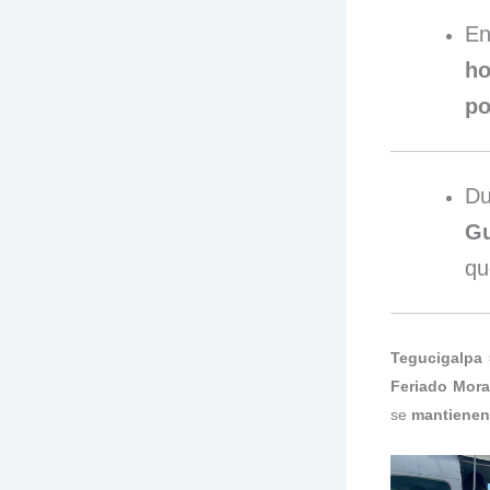
En
ho
po
Du
Gu
qu
Tegucigalpa 
Feriado Mora
se
mantienen 