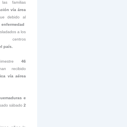
as familias
ción vía área
ue debido al
 enfermedad
asladados a los
entros
l país.
rimestre
46
n recibido
ica vía aérea
quemaduras e
sado sábado
2