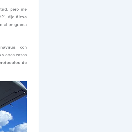
itud
, pero me
H
?”, dijo
Alexa
n el programa
navirus
, con
s
y otros casos
protocolos de