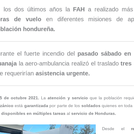
 los dos últimos años la
FAH
a realizado má
ras de vuelo
en diferentes misiones de a
blación hondureña.
rante el fuerte incendio del
pasado sábado en l
anaja
la aero-ambulancia realizó el traslado
tres
e requerirían
asistencia urgente.
5 de octubre 2021.
La
atención y servicio
que la población requi
zánico
está
garantizada
por parte de los
soldados
quienes en toda 
disponibles en múltiples tareas
al
servicio de Honduras.
Desde el
r