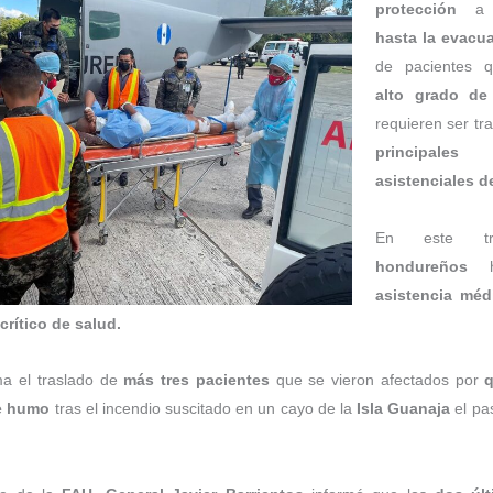
protección
a l
hasta la evacua
de pacientes q
alto grado de
requieren ser tr
principales
c
asistenciales de
En este t
hondureños
ha
asistencia méd
crítico de salud.
ma el traslado de
más tres pacientes
que se vieron afectados por
e humo
tras el incendio suscitado en un cayo de la
Isla Guanaja
el pa