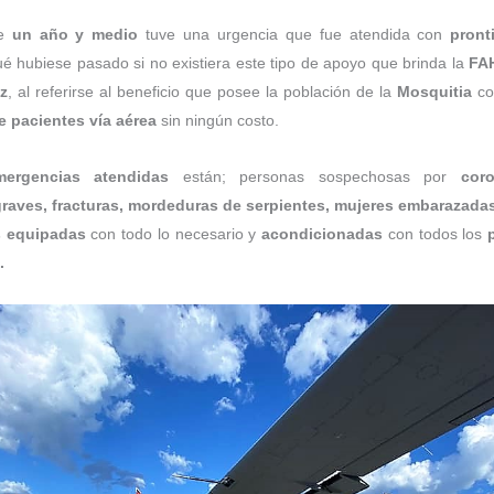
de
un año y medio
tuve una urgencia que fue atendida con
pront
é hubiese pasado si no existiera este tipo de apoyo que brinda la
FA
z
, al referirse al beneficio que posee la población de la
Mosquitia
co
e pacientes vía aérea
sin ningún costo.
mergencias atendidas
están; personas sospechosas por
coro
graves, fracturas, mordeduras de serpientes, mujeres embarazada
 equipadas
con todo lo necesario y
acondicionadas
con todos los
.