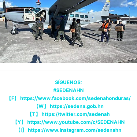
SÍGUENOS:
#SEDENAHN
【F】 https://www.facebook.com/sedenahonduras/
【W】 https://sedena.gob.hn
【T】 https://twitter.com/sedenah
【Y】 https://www.youtube.com/c/SEDENAHN
【I】 https://www.instagram.com/sedenahn