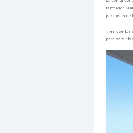
El comandan
institución re
por medio de 
Y es que los
para asistir la