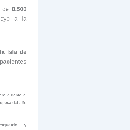
s de
8,500
poyo a la
a Isla de
 pacientes
era durante el
época del año
esguardo y