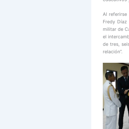
Al referirs
Fredy Díaz 
militar de 
el intercam
de tres, se
relación”.