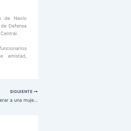
n de Navío
de Defensa
Central.
uncionarios
e amistad,
SIGUIENTE
FUSINA: Logra liberar a una mujer que mantenía secuestrada integrantes de maras