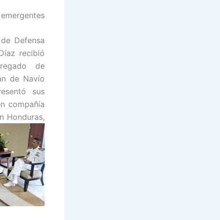
s emergentes
o de Defensa
Díaz recibió
gregado de
án de Navío
esentó sus
 en compañía
n Honduras,