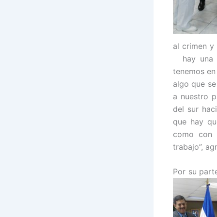
al crimen y
hay una c
tenemos en 
algo que se
a nuestro p
del sur hac
que hay qu
como con l
trabajo”, ag
Por su par