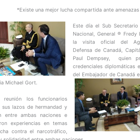
*Existe una mejor lucha compartida ante amenaza
Este día el Sub Secretari
Nacional, General ® Fredy 
la visita oficial del A
Defensa de Canadá, Capit
Paul Dempsey, quien pr
credenciales diplomáticas
del Embajador de Canadá e
ia Mich
ael Gort.
 reunión los funcionarios
n sus lazos de hermandad y
n entre ambas naciones e
aron experiencias en temas
lucha contra el narcotráfico,
y solidaridad entre ambas naciones.