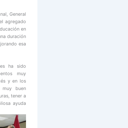
nal, General
del agregado
educación en
una duración
ejorando esa
les ha sido
ientos muy
cés y en los
e muy buen
ras, tener a
liosa ayuda