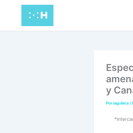
Ir
al
contenido
Espec
amena
y Can
Por
iaguilera
/
*Interca