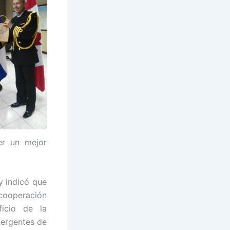
er un mejor
 indicó que
cooperación
icio de la
mergentes de