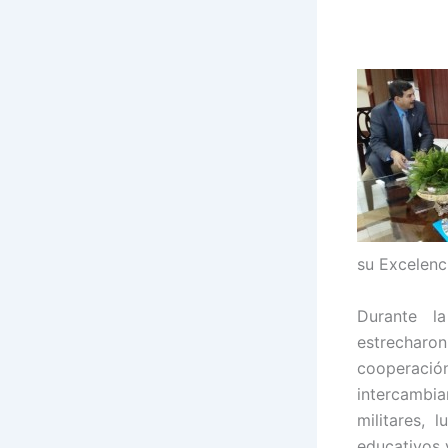
su Excelenc
Durante la
estrecharo
cooperació
intercambi
militares, 
educativos 