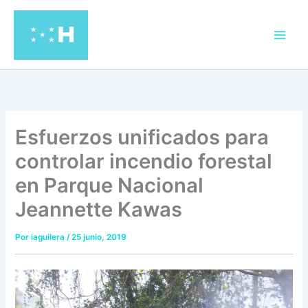
Ir
al
contenido
Esfuerzos unificados para
controlar incendio forestal
en Parque Nacional
Jeannette Kawas
Por
iaguilera
/
25 junio, 2019