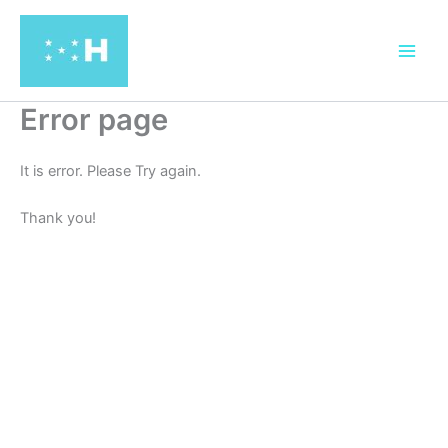
Ir
al
contenido
Error page
It is error. Please Try again.
Thank you!