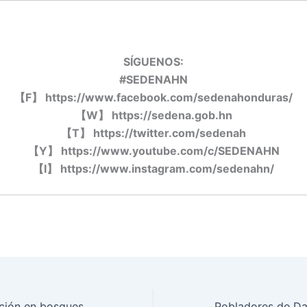
SÍGUENOS:
#SEDENAHN
【
F
】
https://www.facebook.com/sedenahonduras/
【
W
】
https://sedena.gob.hn
【
T
】
https://twitter.com/sedenah
【
Y
】
https://www.youtube.com/c/SEDENAHN
【
I
】
https://www.instagram.com/sedenahn/
Masiva reforestación en bosques de mangle, en cuencas de ríos y montañas