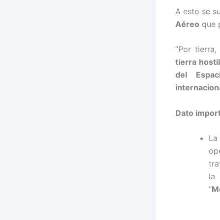
A esto se s
Aéreo
que p
“Por tierra
tierra hostil
del Espac
internacion
Dato impor
L
op
tr
l
“
M