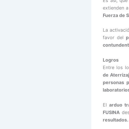
Es así, que
extienden a
Fuerza de S
La activac
favor del
p
contundent
Logros
Entre los l
de Aterriz
personas p
laboratorio
El
arduo tr
FUSINA
des
resultados.