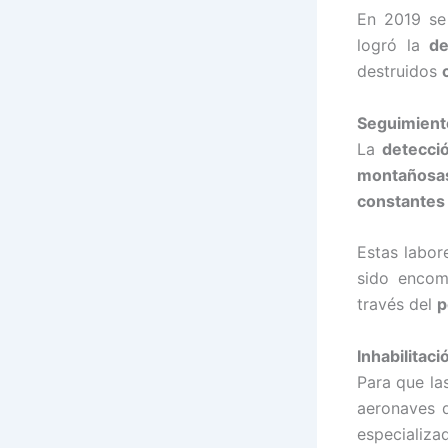
En 2019 se
logró la
de
destruidos
Seguimient
La
detecció
montañosa
constantes 
Estas labor
sido enco
través del
p
Inhabilitaci
Para que la
aeronaves 
especializa