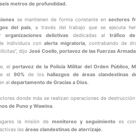
seis metros de profundidad.
ciones
se mantienen de forma constante en
sectores f
gos del país
, a través del trabajo que se ejecuta h
ar organizaciones delictivas
dedicadas al
tráfico d
de individuos con
alerta migratoria
, contrabando de dr
lícitas”, dijo
José Coello, portavoz de las Fuerzas Armada
te, el
portavoz de la Policía Militar del Orden Público, M
ue el
90%
de los
hallazgos de áreas clandestinas de
n al
departamento de Gracias a Dios.
ectores donde más se realizan operaciones de destrucción
anos de Puno y Wawina
.
ugares la misión de
monitoreo y seguimiento
es cons
activas las
áreas clandestinas de aterrizaje.