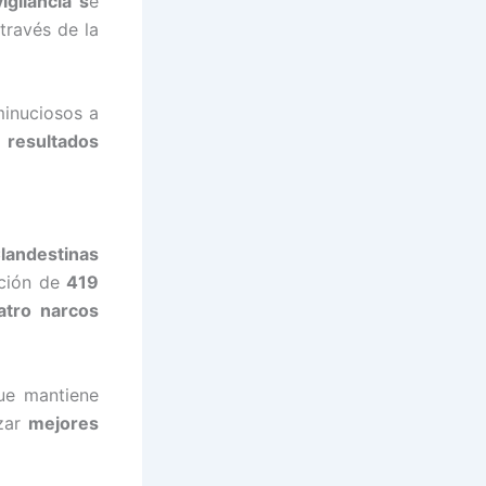
igilancia s
e
 través de la
inuciosos a
e
resultados
landestinas
nción de
419
atro narcos
ue mantiene
nzar
mejores