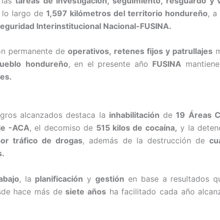
 las
tareas de investigación, seguimiento, resguardo y v
 lo largo de
1,597 kilómetros del territorio hondureño
, a
eguridad Interinstitucional Nacional-FUSINA.
ión permanente de
operativos, retenes fijos y patrullajes
m
ueblo
hondureño
, en el presente año
FUSINA
mantien
es.
ogros alcanzados destaca la
inhabilitación
de
19 Áreas C
aje -ACA
, el decomiso de
515 kilos de cocaína,
y la dete
or tráfico de drogas
, además de la destrucción de
cu
s.
abajo
, la
planificación
y
gestión
en base a resultados q
de hace más de
siete años
ha facilitado cada año alca