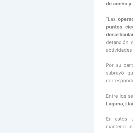
de ancho y 
“Las
opera
puntos cie
desarticul
detención 
actividades i
Por su par
subrayó q
corresponde
Entre los s
Laguna, Ll
En estos l
mantener in