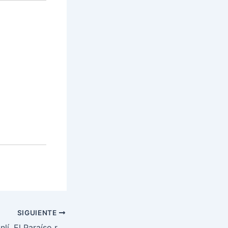
SIGUIENTE
Pobladores de Danlí, El Paraíso reciben mascarillas bioprotectoras y resguardo en comercios