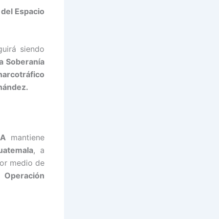
 del Espacio
uirá siendo
la Soberanía
narcotráfico
nández.
NA
mantiene
uatemala
, a
or medio de
a
Operación