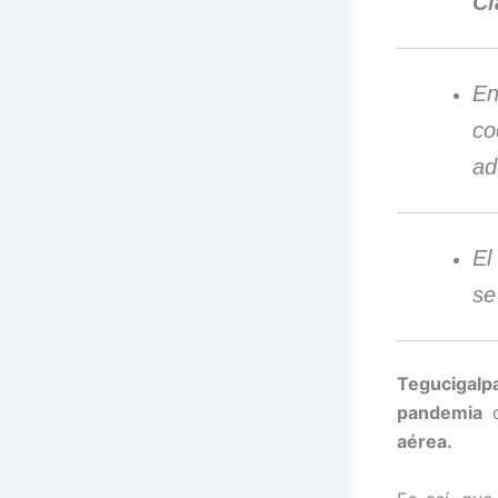
Cl
E
co
ad
El
se
Tegucigalp
pandemia
d
aérea.