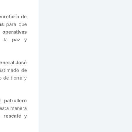
ecretaría de
as
para que
 operativas
e la
paz y
eneral José
 estimado de
 de tierra y
el
patrullero
esta manera
en
rescate y