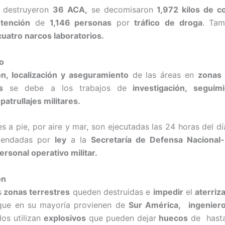
 destruyeron
36 ACA,
se decomisaron
1,972 kilos de co
tención
de
1,146 personas
por
tráfico
de droga
. Tam
cuatro narcos laboratorios.
o
n, localización y aseguramiento
de las áreas en
zonas
s
se debe a los trabajos de
investigación, seguim
patrullajes militares.
es a pie, por aire y mar, son ejecutadas las 24 horas del d
mendadas por
ley
a la
Secretaría de Defensa Naciona
ersonal operativo militar.
ón
s
zonas terrestres
queden destruidas e
impedir
el
aterriz
que en su mayoría provienen de
Sur América,
ingenier
dos utilizan
explosivos
que pueden dejar
huecos
de hast