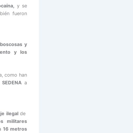
caína,
y se
bién fueron
 boscosas y
iento y los
ía, como han
l- SEDENA
a
aje
ilegal
de
os militares
a
16 metros