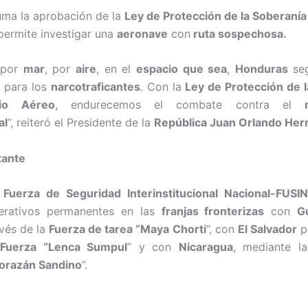
uma la aprobación de la
Ley de Protección de la Soberanía
ermite investigar una
aeronave
con
ruta sospechosa.
, por
mar
, por
aire
, en el
espacio que sea
,
Honduras
seg
para los
narcotraficantes
. Con la
Ley de Protección de 
io Aéreo
, endurecemos el combate contra el
al
”, reiteró el Presidente de la
República Juan Orlando Her
tante
a
Fuerza de Seguridad Interinstitucional Nacional-FUSI
erativos permanentes en las
franjas fronterizas
con
G
avés de la
Fuerza de tarea “Maya Chorti
”, con
El Salvador
p
a
Fuerza “Lenca Sumpul
” y con
Nicaragua
, mediante l
orazán Sandino
”.