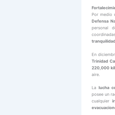
Fortalecimi
Por medio d
Defensa N
personal 
coordinad
tranquilida
En diciemb
Trinidad C
220,000 ki
aire.
La
lucha c
posee un r
cualquier
i
evacuacion