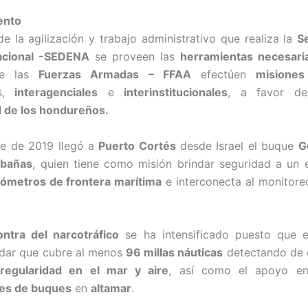
ento
e la agilización y trabajo administrativo que realiza la
S
acional -SEDENA
se proveen las
herramientas necesari
de las
Fuerzas Armadas – FFAA
efectúen
misiones
as,
interagenciales
e
interinstitucionales
, a favor d
d de los hondureños.
re de 2019 llegó a
Puerto Cortés
desde Israel el buque
G
abañas
, quien tiene como misión brindar seguridad a un
lómetros de frontera marítima
e interconecta al monitoreo
ontra del narcotráfico
se ha intensificado puesto que 
adar que cubre al menos
96 millas náuticas
detectando de 
rregularidad en el mar y aire
, así como el apoyo 
es de buques
en
altamar
.