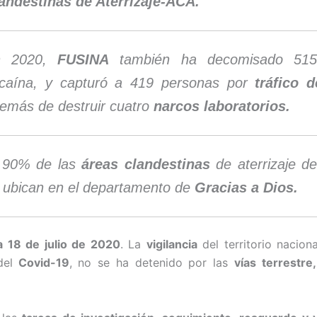
andestinas de Aterrizaje-ACA.
n 2020,
FUSINA
también ha decomisado 515
caína, y capturó a 419 personas por
tráfico 
emás de destruir cuatro
narcos laboratorios.
 90% de las
áreas clandestinas
de aterrizaje de
 ubican en el departamento de
Gracias a Dios.
a 18 de julio de 2020
. La
vigilancia
del territorio naciona
el
Covid-19
, no se ha detenido por las
vías terrestre