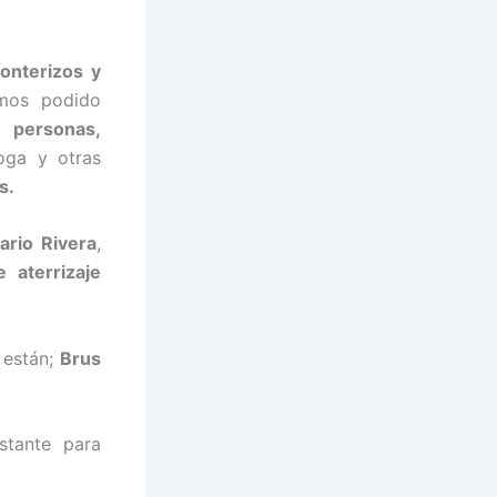
ronterizos y
emos podido
e personas,
oga y otras
s.
ario Rivera
,
 aterrizaje
 están;
Brus
tante para