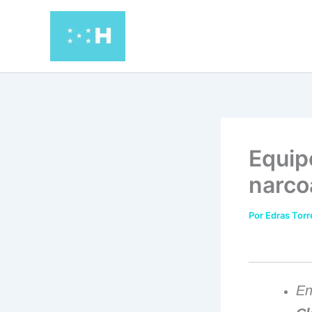
Ir
al
contenido
Equip
narco
Por
Edras Tor
E