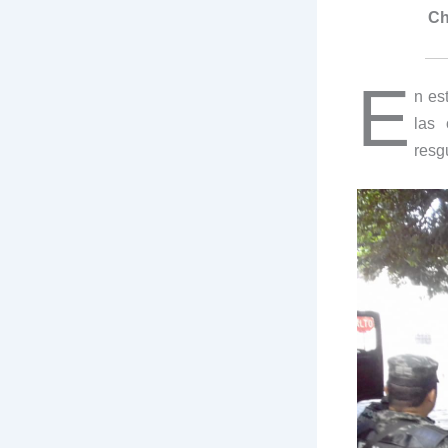
Ch
E
n es
las 
resg