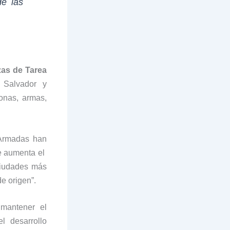
de las
zas de Tarea
 Salvador y
onas, armas,
 Armadas han
ue aumenta el
ciudades más
e origen”.
 mantener el
l desarrollo