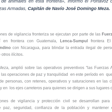
 de animales en esta frontera», informó el Portavoz 
zas Armadas,
Capitán de Navío José Domingo Meza.
nes de vigilancia fronteriza se ejecutan por parte de las
Fuer
í
en frontera con Guatemala,
Lenca-Sumpul
frontera El
ndino
con Nicaragua, para blindar la entrada ilegal de pers
otros ilícitos.
Meza, amplió sobre las operativos preventivos “las Fuerzas
o las operaciones de paz y tranquilidad en este período en q
de personas, con retenes, operativos y saturaciones en las 
y en los ejes carreteros para quienes se dirigen a sus lugares d
ones de vigilancia y protección civil se desarrollan para
 paz, seguridad, confianza de la población y mantener e