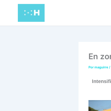
Ir
al
contenido
En zo
Por
maguirre
/
Intensi