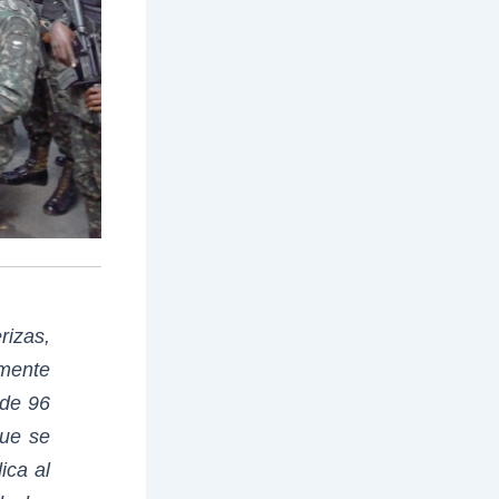
rizas,
emente
 de 96
que se
ica al