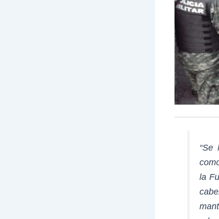
“Se 
como
la F
cabe
mant