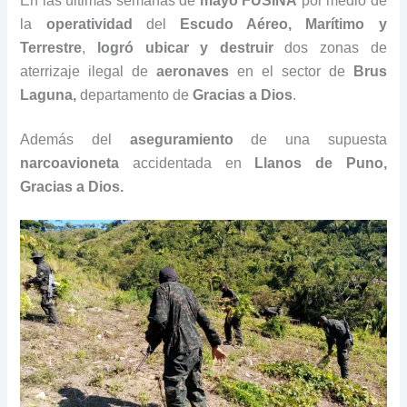
En las últimas semanas de
mayo FUSINA
por medio de
la
operatividad
del
Escudo Aéreo, Marítimo y
Terrestre
,
logró ubicar y destruir
dos zonas de
aterrizaje ilegal de
aeronaves
en el sector de
Brus
Laguna,
departamento de
Gracias a Dios
.
Además del
aseguramiento
de una supuesta
narcoavioneta
accidentada en
Llanos de Puno,
Gracias a Dios.