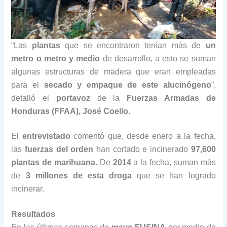
“Las
plantas
que se encontraron tenían más de
un
metro o metro y medio
de desarrollo, a esto se suman
algunas estructuras de madera que eran empleadas
para el
secado y empaque de este alucinógeno
”,
detalló el
portavoz
de la
Fuerzas Armadas de
Honduras (FFAA), José Coello.
El
entrevistado
comentó que, desde enero a la fecha,
las
fuerzas del orden
han cortado e incinerado
97,600
plantas de marihuana
. De
2014
a la fecha, suman más
de
3 millones de esta droga
que se han logrado
incinerar.
Resultados