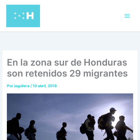
Ir
al
contenido
En la zona sur de Honduras
son retenidos 29 migrantes
Por
iaguilera
/
10 abril, 2018