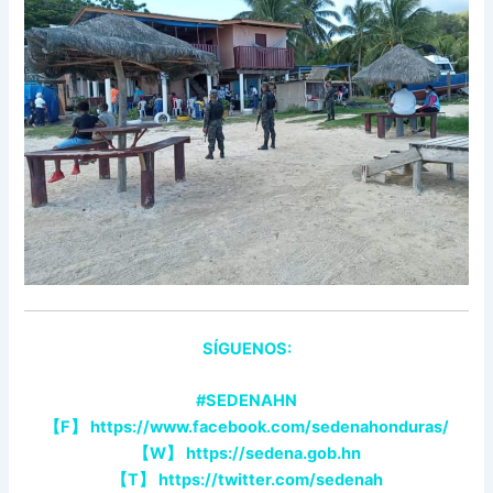
SÍGUENOS:
#SEDENAHN
【
F
】
https://www.facebook.com/sedenahonduras/
【
W
】
https://sedena.gob.hn
【
T
】
https://twitter.com/sedenah