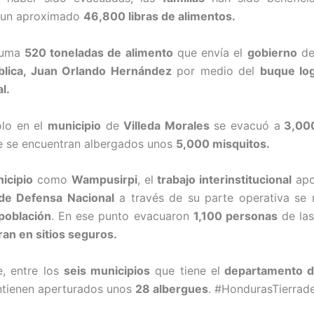
un aproximado
46,800 libras de alimentos.
suma
520 toneladas de alimento
que envía el
gobierno
de
lica, Juan Orlando Hernández
por medio del
buque log
l.
olo en el
municipio
de
Villeda Morales
se evacuó a
3,000
e se encuentran albergados unos
5,000 misquitos.
icipio
como
Wampusirpi
, el
trabajo interinstitucional
apo
 de Defensa Nacional
a través de su parte operativa se 
población
. En ese punto evacuaron
1,100 personas
de las
an en sitios seguros.
, entre los
seis municipios
que tiene el
departamento d
tienen aperturados unos
28 albergues
. #HondurasTierrad