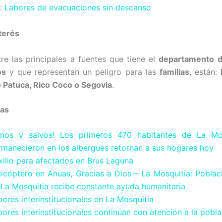
:
Labores de evacuaciones sin descanso
terés
tre las principales a fuentes que tiene el
departamento d
os
y que representan un peligro para las
familias
, están:
o Patuca, Rico Coco o Segovia
.
ias
anos y salvos! Los primeros 470 habitantes de La Mo
rmanecieron en los albergues retornan a sus hogares hoy
xilio para afectados en Brus Laguna
licóptero en Ahuas, Gracias a Dios – La Mosquitia: Poblac
 La Mosquitia recibe constante ayuda humanitaria
ores interinstitucionales en La Mosquitia
ores interinstitucionales continúan con atención a la pobl