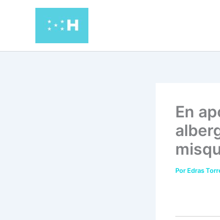
Ir
al
contenido
En ap
alber
misqu
Por
Edras Tor