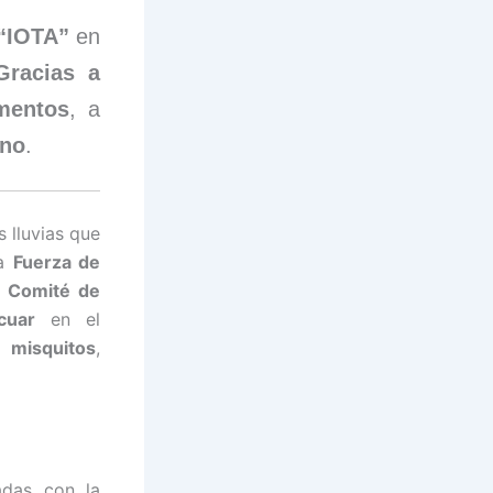
“IOTA”
en
Gracias a
imentos
, a
no
.
s lluvias que
la
Fuerza de
l
Comité de
acuar
en el
misquitos
,
adas con la