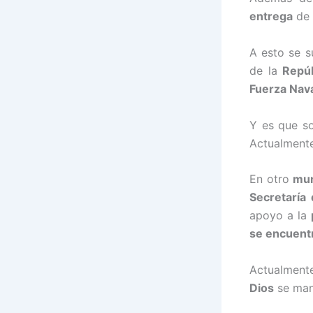
entrega
de 
A esto se 
de la
Repúb
Fuerza Nava
Y es que s
Actualment
En otro
mun
Secretaría
apoyo a la
se encuentr
Actualmente
Dios
se man