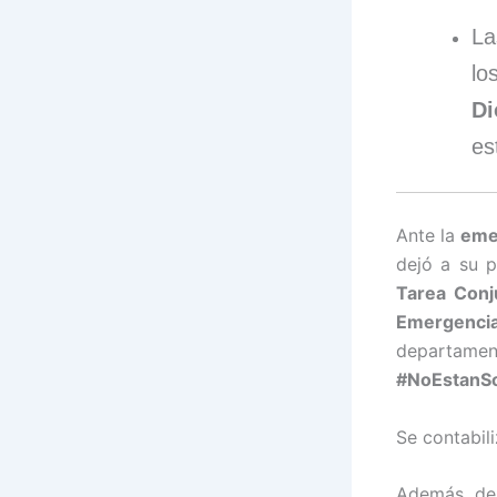
L
lo
Di
es
Ante la
eme
dejó a su 
Tarea Conj
Emergencia
departame
#NoEstanSo
Se contabil
Además de