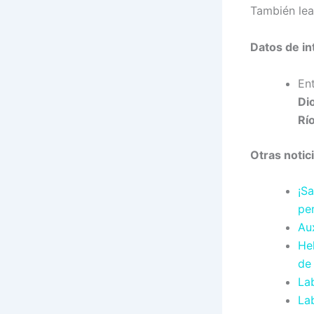
También lea
Datos de in
En
Di
Rí
Otras notic
¡S
pe
Au
He
de
Lab
Lab