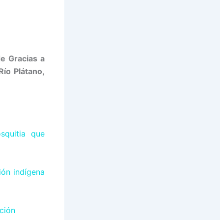
e Gracias a
Río Plátano,
squitia que
ión indígena
ación