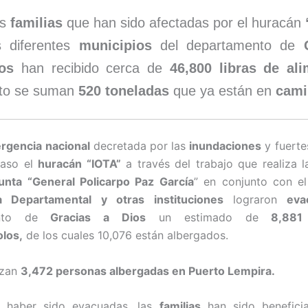
as
familias
que han sido afectadas por el huracán
s diferentes
municipios
del departamento de
os
han recibido cerca de
46,800 libras de al
to se suman
520 toneladas
que ya están en
cami
rgencia nacional
decretada por las
inundaciones
y fuerte
paso el
huracán “IOTA”
a través del trabajo que realiza 
unta “General Policarpo Paz García
” en conjunto con e
 Departamental y otras instituciones
lograron
ev
nto de
Gracias a Dios
un estimado de
8,881 
los,
de los cuales 10,076 están albergados.
izan
3,472 personas albergadas en Puerto Lempira.
 haber sido evacuadas, las
familias
han sido benefici