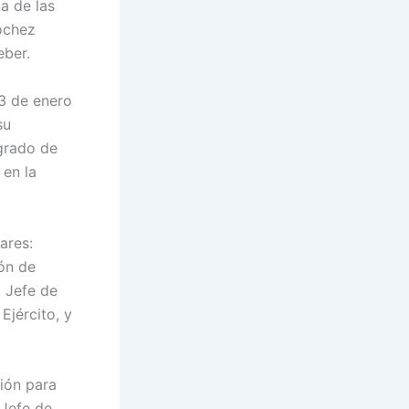
a de las
óchez
eber.
13 de enero
su
grado de
 en la
ares:
ón de
 Jefe de
jército, y
ción para
 Jefe de