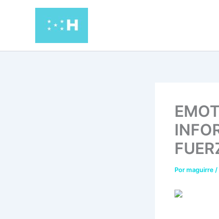
Ir
al
contenido
EMOT
INFO
FUER
Por
maguirre
/