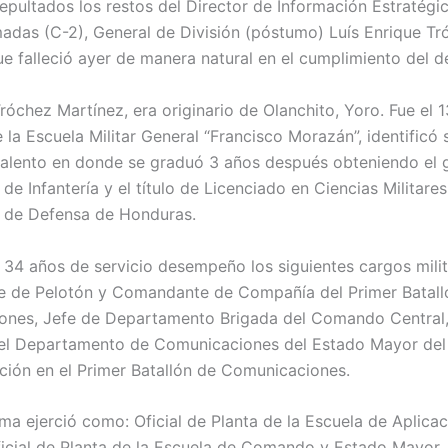
epultados los restos del Director de Información Estratégic
adas (C-2), General de División (póstumo) Luís Enrique Tr
ue falleció ayer de manera natural en el cumplimiento del d
róchez Martínez, era originario de Olanchito, Yoro. Fue el 
la Escuela Militar General “Francisco Morazán”, identificó 
alento en donde se graduó 3 años después obteniendo el 
de Infantería y el título de Licenciado en Ciencias Militares
 de Defensa de Honduras.
 34 años de servicio desempeño los siguientes cargos milit
 de Pelotón y Comandante de Compañía del Primer Batall
nes, Jefe de Departamento Brigada del Comando Central,
el Departamento de Comunicaciones del Estado Mayor del E
ción en el Primer Batallón de Comunicaciones.
rma ejerció como: Oficial de Planta de la Escuela de Aplica
Oficial de Planta de la Escuela de Comando y Estado Mayor,