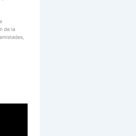
e
n de la
 amistades,