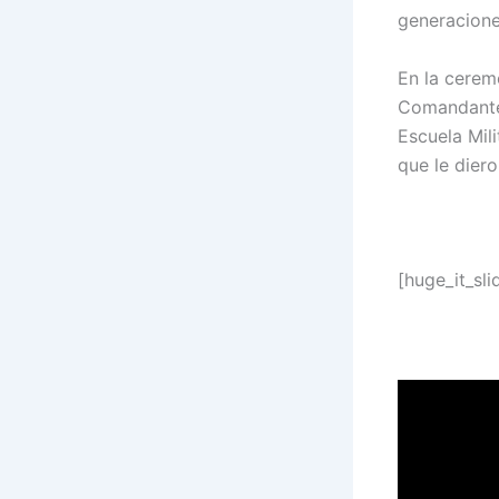
generaciones
En la cerem
Comandante
Escuela Mil
que le diero
[huge_it_sli