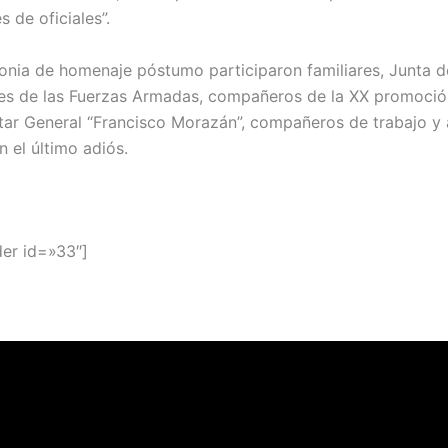
 de oficiales”.
onia de homenaje póstumo participaron familiares, Junta d
s de las Fuerzas Armadas, compañeros de la XX promoció
itar General “Francisco Morazán”, compañeros de trabajo y
n el último adiós.
der id=»33″]