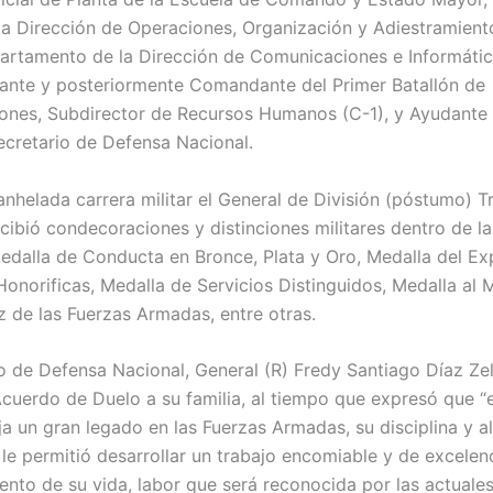
la Dirección de Operaciones, Organización y Adiestramient
artamento de la Dirección de Comunicaciones e Informátic
nte y posteriormente Comandante del Primer Batallón de
ones, Subdirector de Recursos Humanos (C-1), y Ayudant
ecretario de Defensa Nacional.
anhelada carrera militar el General de División (póstumo) 
ecibió condecoraciones y distinciones militares dentro de l
edalla de Conducta en Bronce, Plata y Oro, Medalla del Ex
norificas, Medalla de Servicios Distinguidos, Medalla al Mé
z de las Fuerzas Armadas, entre otras.
io de Defensa Nacional, General (R) Fredy Santiago Díaz Ze
Acuerdo de Duelo a su familia, al tiempo que expresó que “
ja un gran legado en las Fuerzas Armadas, su disciplina y a
e permitió desarrollar un trabajo encomiable y de excelenc
nto de su vida, labor que será reconocida por las actuales