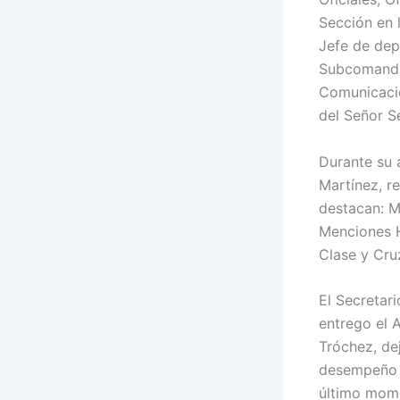
Sección en 
Jefe de dep
Subcomanda
Comunicaci
del Señor S
Durante su 
Martínez, r
destacan: M
Menciones Ho
Clase y Cru
El Secretar
entrego el 
Tróchez, de
desempeño l
último mome