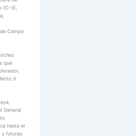
o (C-3),
a,
e de Campo
Tróchez
as que
plorador,
rito II
laya,
el General
lto
ia hasta el
 y futuras