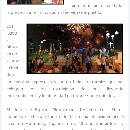
enmarcan en el cuidado,
la prevención e innovación al servicio del pueblo.
Los
juego
s
piroté
cnico
s son
exhibi
dos
en eventos especiales y en las ferias patronales que se
celebran en los municipios del país llevando
entretenimiento y luminosidad en donde son exhibidos.
El Jefe del Equipo Pirotécnico, Teniente Luis Flores
manifestó “El espectáculo de Pirotecnia ha iluminado el
cielo de Honduras, llegado a los 18 departamentos y