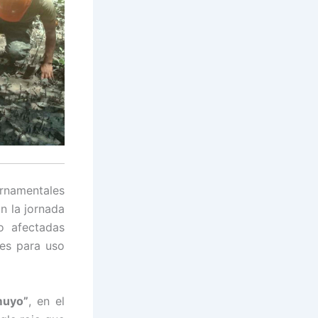
ernamentales
n la jornada
o afectadas
res para uso
muyo”
, en el