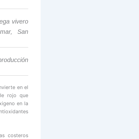
ega vivero
amar, San
producción
.
vierte en el
le rojo que
xigeno en la
ntioxidantes
as costeros