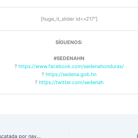
[huge_it_slider id=»217″]
SÍGUENOS:
#SEDENAHN
?
https://www.facebook.com/sedenahonduras/
?
https://sedena.gob.hn
?
https://twitter.com/sedenah
Tripulación es rescatada por navales en La Mosquitia