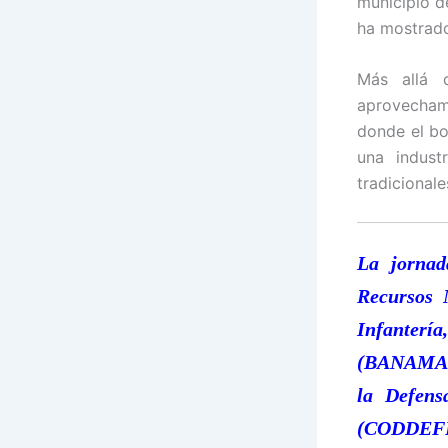
municipio d
ha mostrado
Más allá d
aprovecham
donde el bo
una indust
tradicionale
La jornad
Recursos 
Infanter
(BANAMAP)
la Defens
(CODDEF