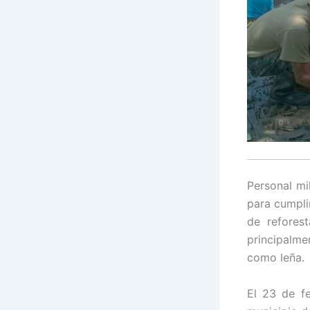
Personal mi
para cumpli
de refores
principalme
como leña.
El 23 de f