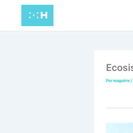
Ir
al
contenido
Ecosi
Por
maguirre
/