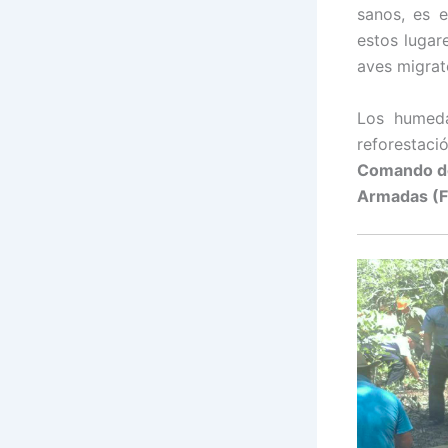
sanos, es 
estos lugar
aves migrat
Los humeda
reforestac
Comando de
Armadas (F