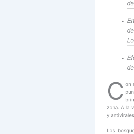
de
En
de
Lo
Ef
de
C
on 
pun
bri
zona. A la 
y antivirales
Los bosque