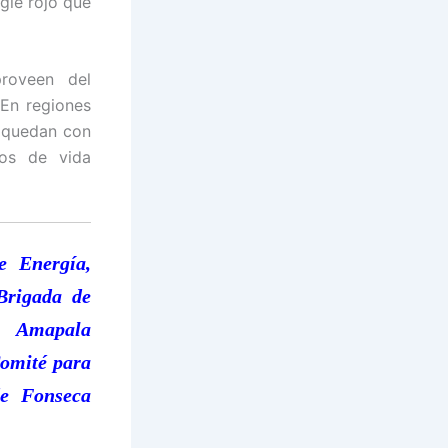
gle rojo que
proveen del
En regiones
s quedan con
ios de vida
e Energía,
Brigada de
e Amapala
omité para
de Fonseca