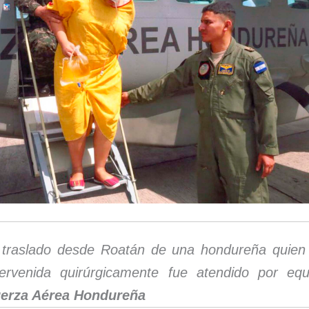
 traslado desde Roatán de una hondureña quien
tervenida quirúrgicamente fue atendido por eq
erza Aérea Hondureña