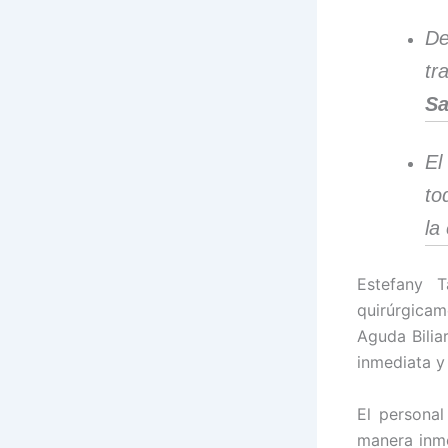
De
tr
Sa
El
to
la
Estefany T
quirúrgica
Aguda Bilia
inmediata y
El personal
manera inme