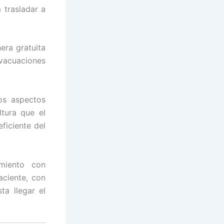
 trasladar a
ra gratuita
evacuaciones
os aspectos
ltura que el
ficiente del
amiento con
aciente, con
a llegar el