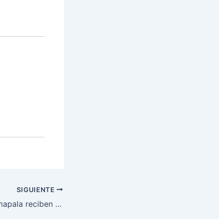
SIGUIENTE
Estudiantes en Amapala reciben útiles escolares por parte de navales