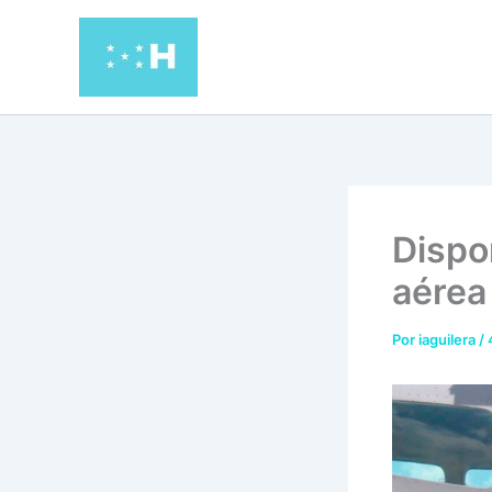
Ir
al
contenido
Dispo
aérea
Por
iaguilera
/