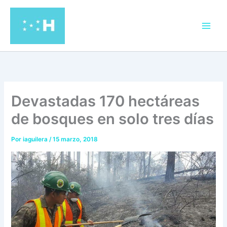
Ir
al
contenido
Devastadas 170 hectáreas
de bosques en solo tres días
Por
iaguilera
/
15 marzo, 2018