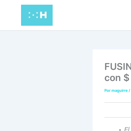
Ir
al
contenido
FUSIN
con $ 
Por
maguirre
/
El