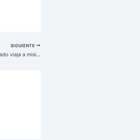
SIGUIENTE
Primer mujer soldado viaja a misión de paz en Sahara Occidental