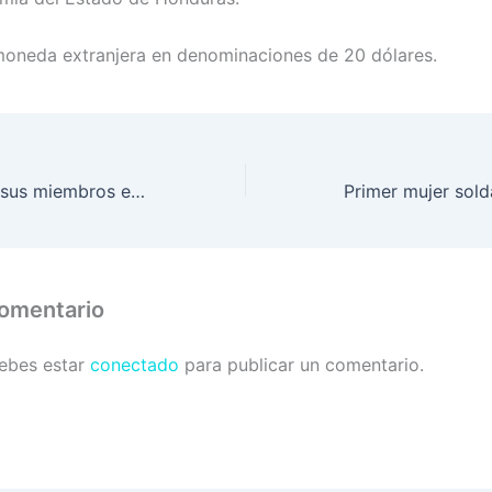
 moneda extranjera en denominaciones de 20 dólares.
PMOP despliega sus miembros en resguardo de la población
comentario
debes estar
conectado
para publicar un comentario.