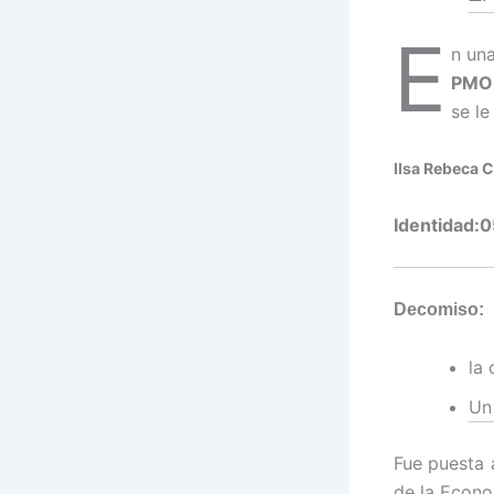
E
n un
PMO
se l
Ilsa Rebeca 
Identidad
Decomiso:
la
Un
Fue puesta a
de la Econo