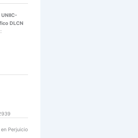
a
UNIIC-
afico DLCN
:
 2939
 en Perjuicio