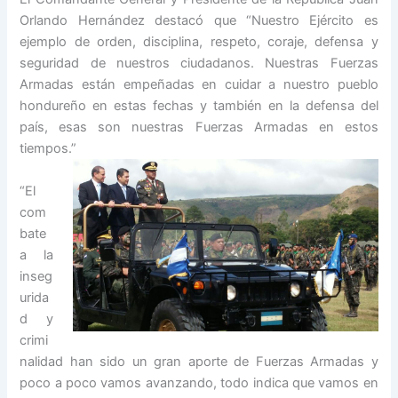
Orlando Hernández destacó que “Nuestro Ejército es
ejemplo de orden, disciplina, respeto, coraje, defensa y
seguridad de nuestros ciudadanos. Nuestras Fuerzas
Armadas están empeñadas en cuidar a nuestro pueblo
hondureño en estas fechas y también en la defensa del
país, esas son nuestras Fuerzas Armadas en estos
tiempos.”
“El
com
bate
a la
inseg
urida
d y
crimi
nalidad han sido un gran aporte de Fuerzas Armadas y
poco a poco vamos avanzando, todo indica que vamos en