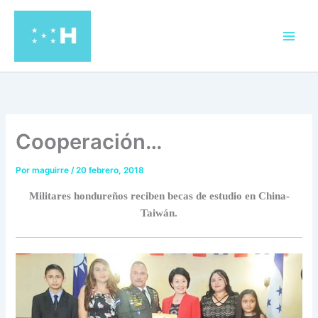
Ir
al
contenido
Cooperación…
Por
maguirre
/
20 febrero, 2018
Militares hondureños reciben becas de estudio en China-
Taiwán.