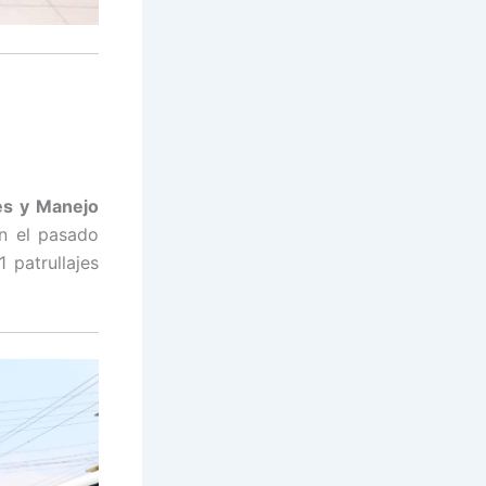
es y Manejo
n el pasado
 patrullajes