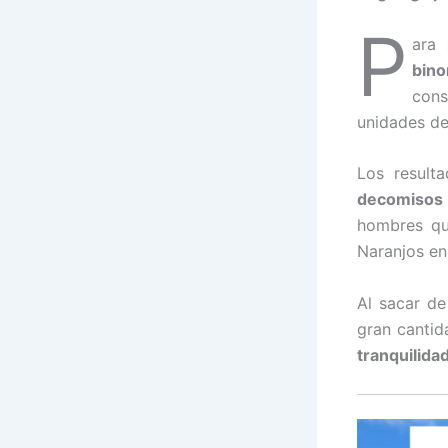
P
ara
bino
con
unidades del
Los result
decomisos
hombres qu
Naranjos en
Al sacar de
gran canti
tranquilidad