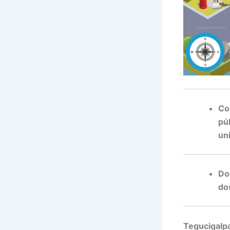
Co
pú
un
Do
do
Tegucigalpa