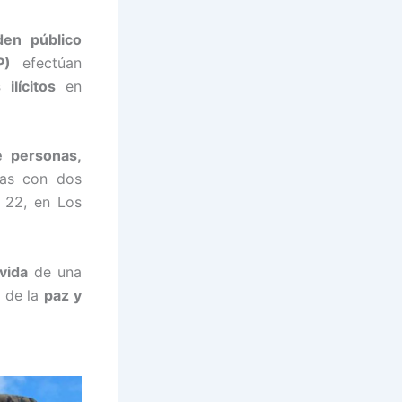
den público
P)
efectúan
ilícitos
en
e personas,
ras con dos
 22, en Los
vida
de una
 de la
paz y