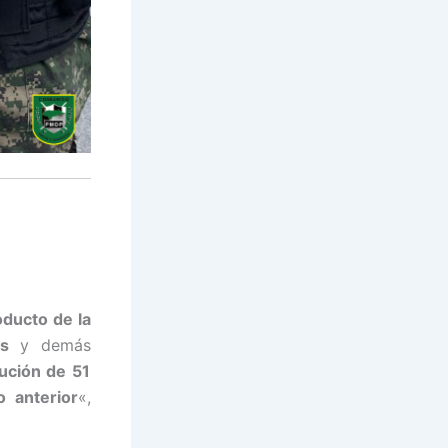
oducto de la
s
y demás
ución de 51
 anterior
«,