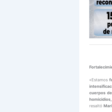
Fortalecimi
«Estamos
f
intensifica
cuerpos de
homicidios,
resaltó
Mari