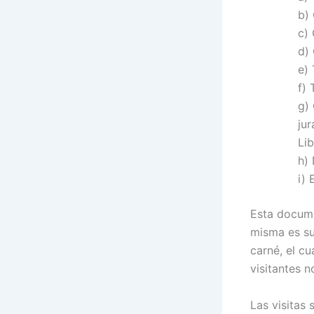
b)
c)
d)
e)
f)
g)
ju
Lib
h)
i) 
Esta docume
misma es su
carné, el cu
visitantes n
Las visitas