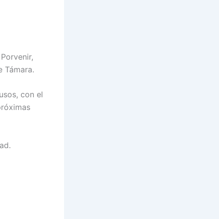
Porvenir,
e Támara.
usos, con el
próximas
ad.