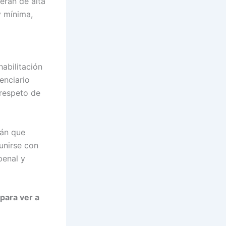
 eran de alta
y mínima,
abilitación
enciario
 respeto de
rán que
unirse con
penal y
 para ver a