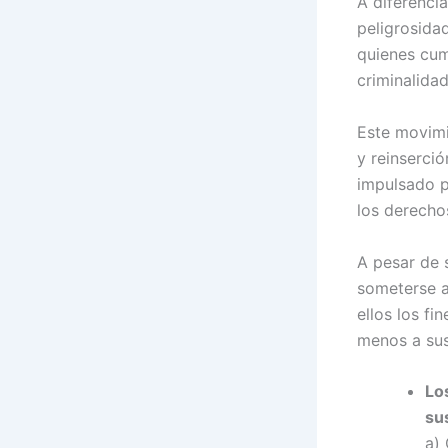
A diferencia
peligrosida
quienes cum
criminalida
Este movimi
y reinserci
impulsado p
los derecho
A pesar de s
someterse a
ellos los fi
menos a sus
Lo
su
a) 