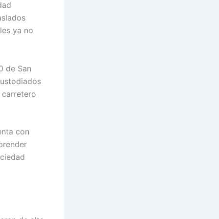
idad
raslados
les ya no
00 de San
custodiados
 carretero
enta con
aprender
ociedad