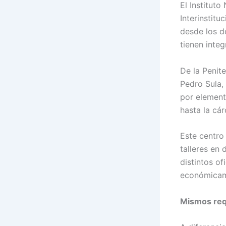
El Institut
Interinstitu
desde los d
tienen integ
De la Penit
Pedro Sula,
por element
hasta la cár
Este centro
talleres en
distintos of
económicame
Mismos req