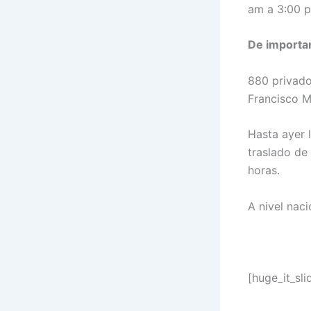
am a 3:00 
De importa
880 privado
Francisco M
Hasta ayer 
traslado de
horas.
A nivel naci
[huge_it_sli