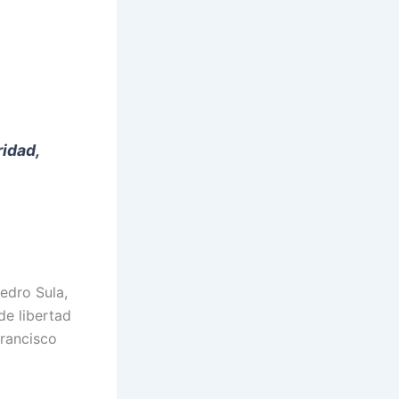
idad,
Pedro Sula,
e libertad
Francisco