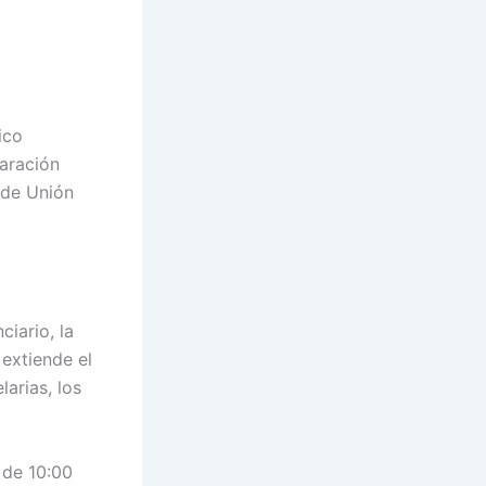
ico
laración
 de Unión
iario, la
 extiende el
larias, los
 de 10:00