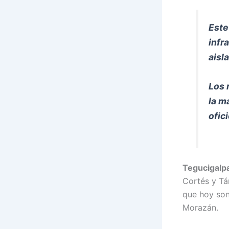
Este
infr
aisl
Los 
la m
ofic
Tegucigalp
Cortés y Tá
que hoy son
Morazán.