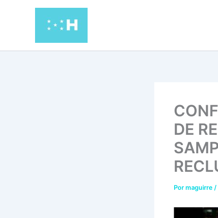
Ir
al
contenido
CONF
DE R
SAMP
RECL
Por
maguirre
/