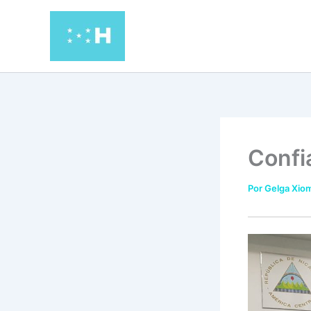
Ir
al
contenido
Confi
Por
Gelga Xiom