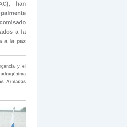
AC), han
cipalmente
ecomisado
ados a la
a a la paz
rgencia y el
adragésima
zas Armadas