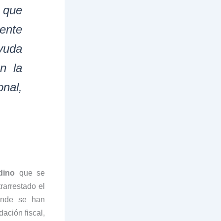
 que
mente
yuda
n la
onal,
dino
que se
rarrestado el
donde se han
ación fiscal,