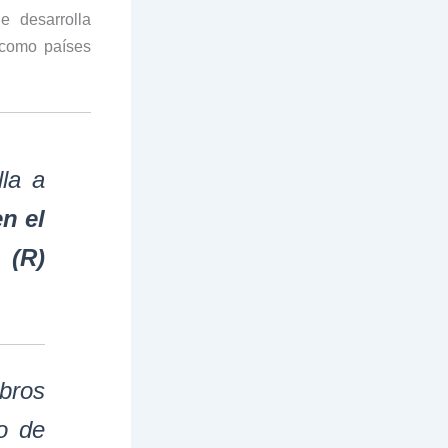
e desarrolla
 como países
la a
n el
 (R)
bros
o de