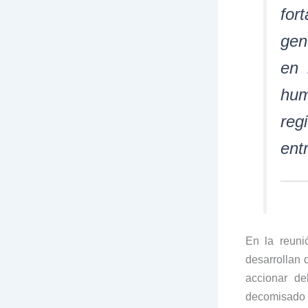
for
gen
en 
hum
reg
ent
En la reuni
desarrollan 
accionar de
decomisado a