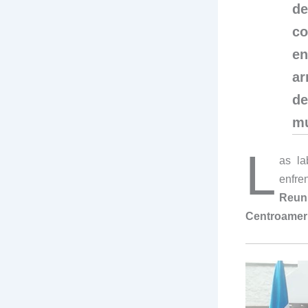
d
co
en
ar
de
mu
L
as la
enfre
Reun
Centroamer