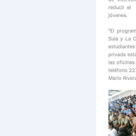
reducir el
jóvenes.
“El progra
Sula y La C
estudiantes
privada est
las oficina
teléfono 22
Mario River