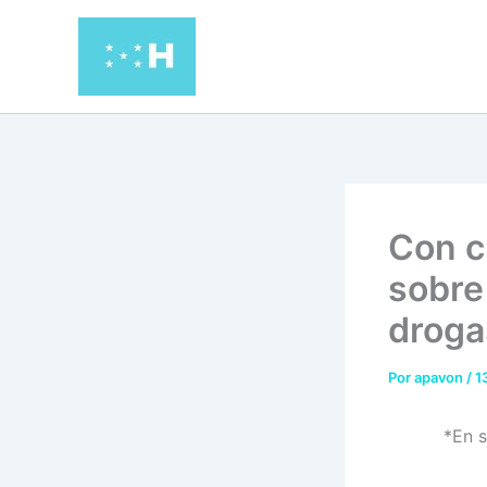
Ir
al
contenido
Con c
sobre
droga
Por
apavon
/
1
*En s