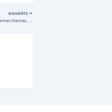
SIGUIENTE
Fusina decomisa armas blancas, drogas y dinero en el Centro de Rehabilitación El Carmen