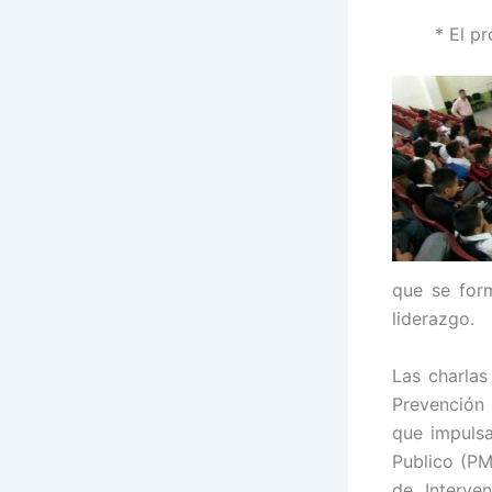
* El p
que se for
liderazgo.
Las charlas
Prevención 
que impulsa
Publico (PM
de Interven