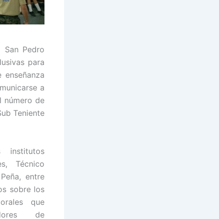
e San Pedro
lusivas para
de enseñanza
omunicarse a
al número de
Sub Teniente
institutos
s, Técnico
Peña, entre
os sobre los
orales que
dores de