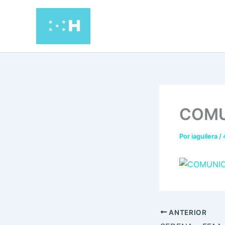
Ir
al
contenido
COM
Por
iaguilera
/
ANTERIOR