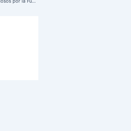
Operativos minuciosos por la Fuerza Maya Chortí frena contrabando en zonas fronterizas