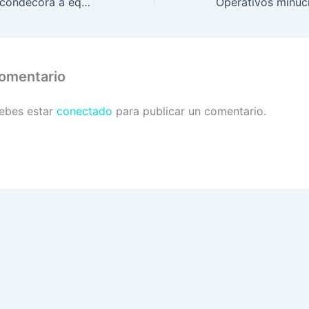
SEDENA y FFAA condecora a equipo Fuerzas Comando
comentario
debes estar
conectado
para publicar un comentario.