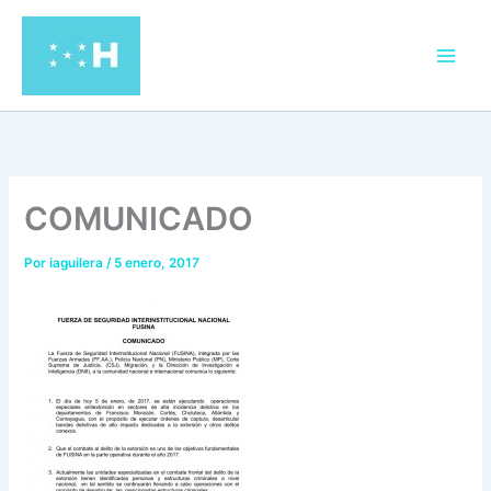
Ir
al
contenido
COMUNICADO
Por
iaguilera
/
5 enero, 2017