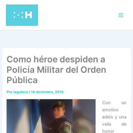
Ir
al
contenido
Como héroe despiden a
Policía Militar del Orden
Pública
Por
iaguilera
/
16 diciembre, 2016
Con un
emotivo
adiós y una
valla de
honor