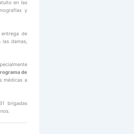
tuito en las
mografías y
, entrega de
a las damas,
specialmente
Programa de
as médicas a
31 brigadas
anos.