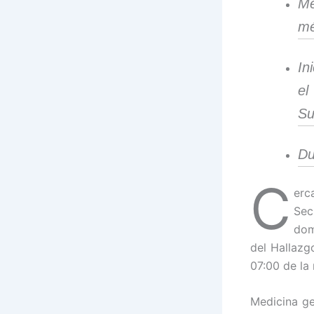
Me
mé
In
el
Su
Du
C
erc
Sec
dom
del Hallazg
07:00 de la
Medicina ge