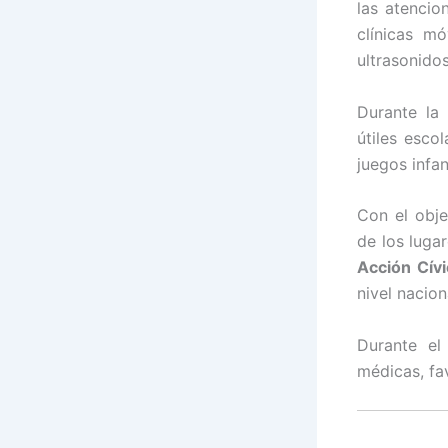
las atencio
clínicas m
ultrasonido
Durante la 
útiles esco
juegos infa
Con el obje
de los lugar
Acción Cívi
nivel nacion
Durante el
médicas, fa