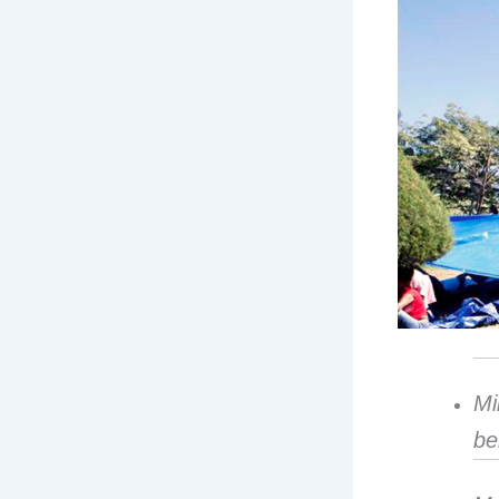
Mi
be