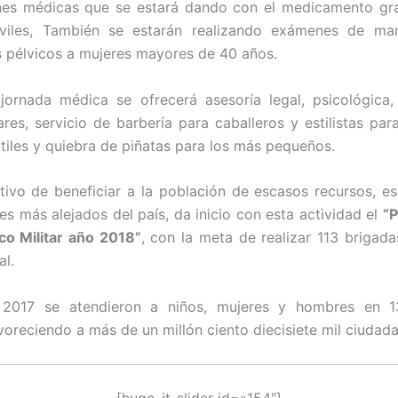
nes médicas que se estará dando con el medicamento gra
óviles, También se estarán realizando exámenes de ma
s pélvicos a mujeres mayores de 40 años.
jornada médica se ofrecerá asesoría legal, psicológica
lares, servicio de barbería para caballeros y estilistas par
ntiles y quiebra de piñatas para los más pequeños.
tivo de beneficiar a la población de escasos recursos, e
es más alejados del país, da inicio con esta actividad el
“
co Militar año 2018”
, con la meta de realizar 113 brigad
al.
 2017 se atendieron a niños, mujeres y hombres en 1
voreciendo a más de un millón ciento diecisiete mil ciudad
[huge_it_slider id=»154″]