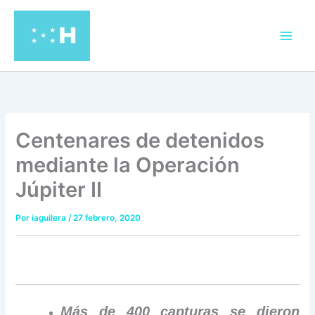
Ir
al
contenido
Centenares de detenidos
mediante la Operación
Júpiter II
Por
iaguilera
/
27 febrero, 2020
Más de 400 capturas se dieron