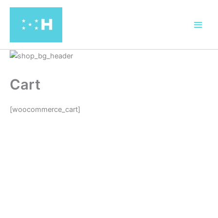
Ir
al
contenido
Cart
[woocommerce_cart]