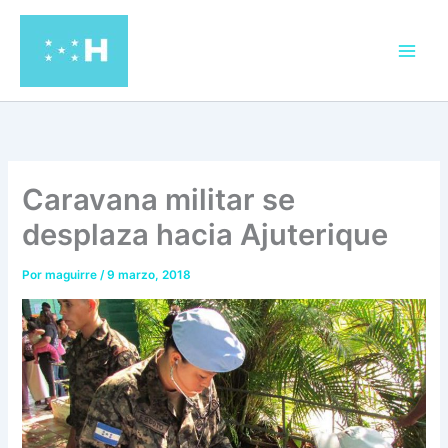
Ir
al
contenido
Caravana militar se
desplaza hacia Ajuterique
Por
maguirre
/
9 marzo, 2018