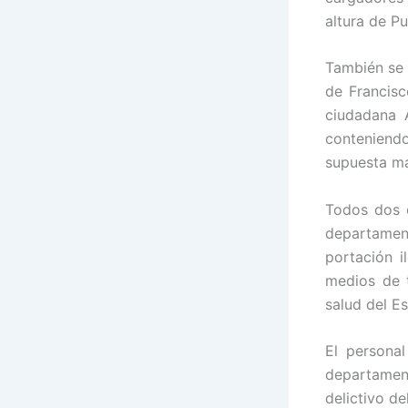
altura de P
También se 
de Francis
ciudadana 
conteniend
supuesta ma
Todos dos d
departamen
portación i
medios de t
salud del E
El personal
departamen
delictivo d