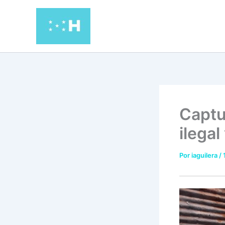
Ir
al
contenido
Captu
ilega
Por
iaguilera
/