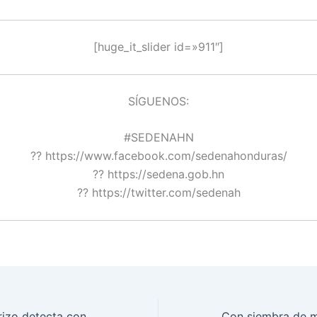
[huge_it_slider id=»911″]
SÍGUENOS:
#SEDENAHN
?? https://www.facebook.com/sedenahonduras/
?? https://sedena.gob.hn
?? https://twitter.com/sedenah
Operativo fronterizo detecta contrabando de cervezas