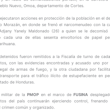
ueblo Nuevo, Omoa, departamento de Cortes.
ejecutaron acciones en protección de la población en el 
co Morazán, en donde se frenó el narcomenudeo con la ca
Adjany Yanely Maldonado (26) a quien se le decomisó 
o cada una de ellas sesenta envoltorios de papel pe
rihuana.
etenidos fueron remitidos a la Fiscalía de turno de cad
tos, con las evidencias encontradas y acusado uno por e
legal de armas de fuego, y la otra ciudadana por facilit
ransporte para el tráfico ilícito de estupefaciente en per
stado de Honduras.
 militar de la
PMOP
en el marco de
FUSINA
desplegad
tos del país continuarán ejerciendo control, frenando 
el crimen común y organizado.