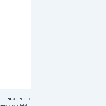
SIGUIENTE
Con siembra de mangle rojo inicia campaña de reforestación