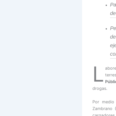
Pa
de
Pe
de
ej
co
L
abor
terre
Públ
drogas.
Por medio
Zambrano (
cargadores 