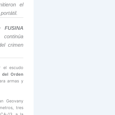
itieron el
ortátil.
de
FUSINA
 continúa
del crimen
r el escudo
ar del Orden
ara armas y
an Geovany
etros, tres
 CA-13, a la