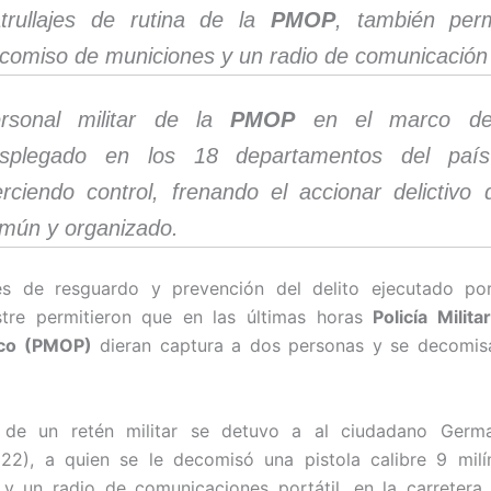
trullajes de rutina de la
PMOP
, también perm
comiso de municiones y un radio de comunicación p
rsonal militar de la
PMOP
en el marco 
splegado en los 18 departamentos del país
erciendo control, frenando el accionar delictivo 
mún y organizado.
es de resguardo y prevención del delito ejecutado po
stre permitieron que en las últimas horas
Policía Milit
ico (PMOP)
dieran captura a dos personas y se decomis
 de un retén militar se detuvo a al ciudadano Germ
22), a quien se le decomisó una pistola calibre 9 milím
y un radio de comunicaciones portátil, en la carretera