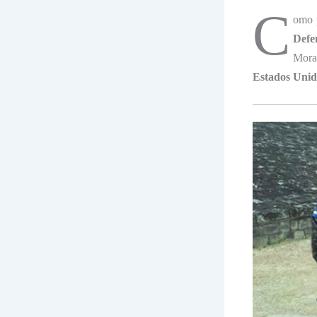
C
omo p
Defe
Mora
Estados Uni