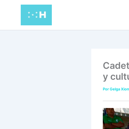
Ir
al
contenido
Cadet
y cult
Por
Gelga Xiom