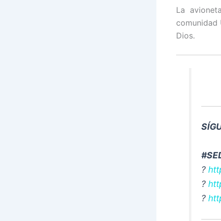
La avionet
comunidad U
Dios.
S
#SE
?
ht
?
ht
?
htt