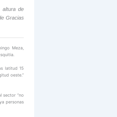
 altura de
de Gracias
mingo Meza,
squitia.
s latitud 15
itud oeste.”
l sector “no
aya personas