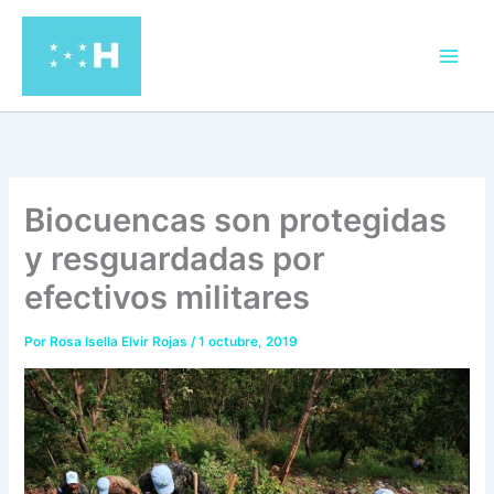
Ir
al
contenido
Biocuencas son protegidas
y resguardadas por
efectivos militares
Por
Rosa Isella Elvir Rojas
/
1 octubre, 2019