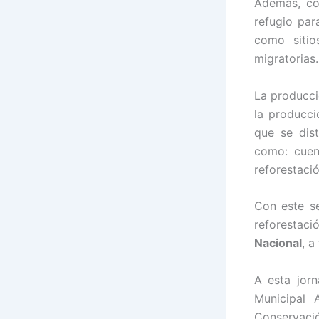
Además, con
refugio pa
como sitio
migratorias.
La producci
la producci
que se dis
como: cuen
reforestaci
Con este se
reforestaci
Nacional
, a
A esta jor
Municipal 
Conservació