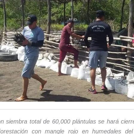
n siembra total de 60,000 plántulas se hará cierr
forestación con mangle rojo en humedales del