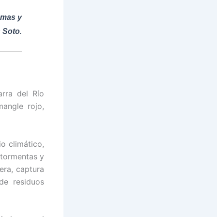
emas y
s Soto
.
arra del Río
angle rojo,
o climático,
 tormentas y
era, captura
de residuos