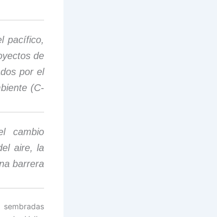
 pacífico,
oyectos de
ados por el
biente (C-
el cambio
el ai
re, la
na barrera
n sembradas