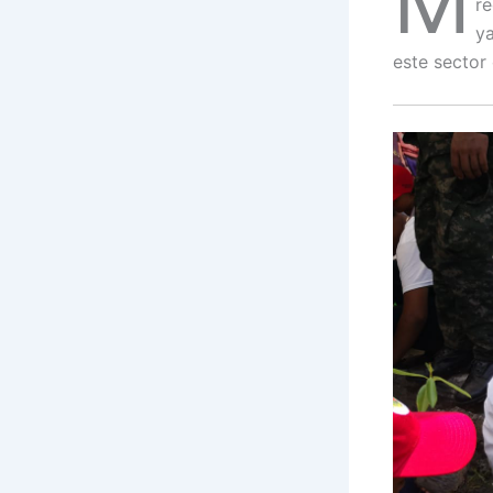
M
r
ya
este sector 