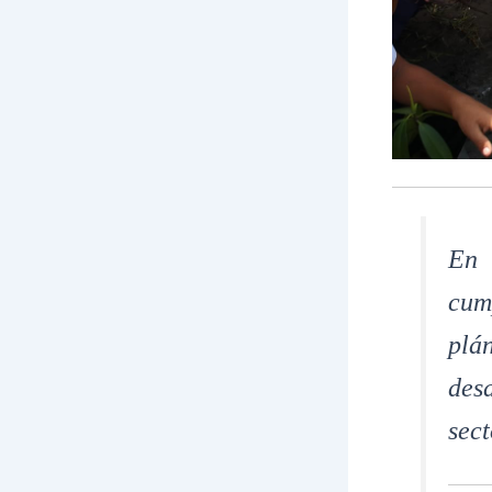
En 
cum
plá
des
sec