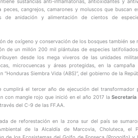
tiene sustancias anti-inflamatorias, antioxidantes y antivi
ra peces, cangrejos, camarones y moluscos que buscan es
s de anidación y alimentación de cientos de espec
ón de oxígeno y conservación de los bosques también se 
ón de un millón 200 mil plántulas de especies latifoliados
tribuyen desde los mega viveros de las unidades milita
cas, microcuencas y áreas protegidas, en la campaña 
ón “Honduras Siembra Vida (ABS)”, del gobierno de la Repúb
 cumplirá el tercer año de ejecución del transformador
ón con mangle rojo que inició en el año 2017 la
Secretaría
 través del C-9 de las FF.AA.
nada de reforestación en la zona sur del país se sumaro
Ambiental de la Alcaldía de Marcovia, Choluteca, el 
n de los Ecosistemas del Golfo de Fonseca (Progolfo) y 