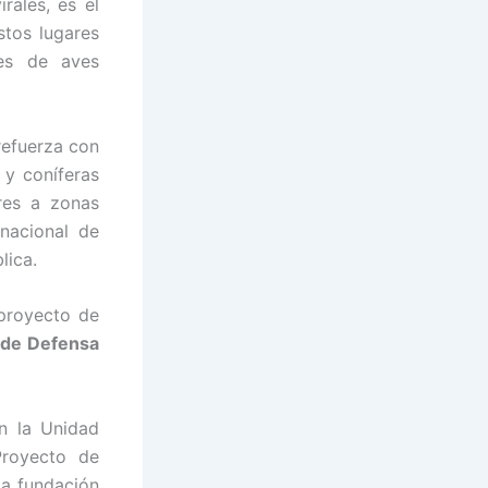
rales, es el
tos lugares
ies de aves
refuerza con
 y coníferas
res a zonas
nacional de
lica.
 proyecto de
 de Defensa
n la Unidad
Proyecto de
la fundación