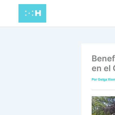
Ir
al
contenido
Benef
en el
Por
Gelga Xiom