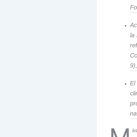
Fo
Ac
la
re
Co
9)
El
cl
pr
na
á