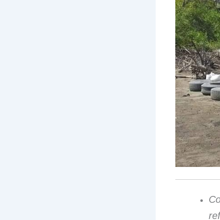
Co
re