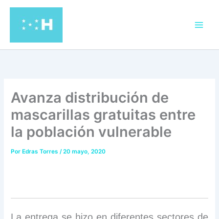
Ir
al
contenido
Avanza distribución de
mascarillas gratuitas entre
la población vulnerable
Por
Edras Torres
/
20 mayo, 2020
La entrega se hizo en diferentes sectores de