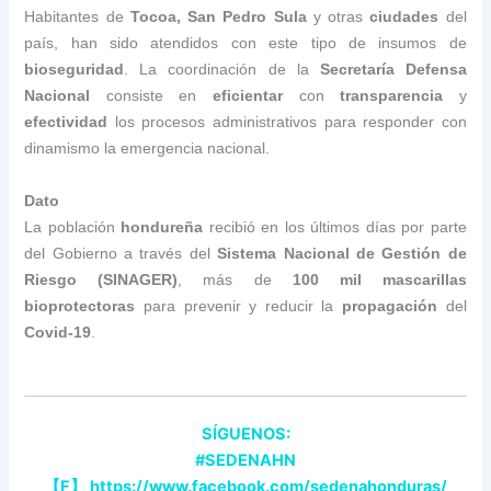
Habitantes de
Tocoa, San Pedro Sula
y otras
ciudades
del
país, han sido atendidos con este tipo de insumos de
bioseguridad
. La coordinación de la
Secretaría Defensa
Nacional
consiste en
eficientar
con
transparencia
y
efectividad
los procesos administrativos para responder con
dinamismo la emergencia nacional.
Dato
La población
hondureña
recibió en los últimos días por parte
del Gobierno a través del
Sistema Nacional de Gestión de
Riesgo (SINAGER)
, más de
100 mil mascarillas
bioprotectoras
para prevenir y reducir la
propagación
del
Covid-19
.
SÍGUENOS:
#SEDENAHN
【
F
】
https://www.facebook.com/sedenahonduras/