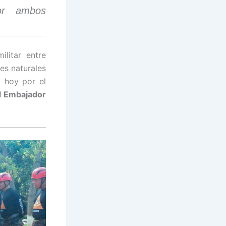
or ambos
ilitar entre
es naturales
a hoy por el
el Embajador