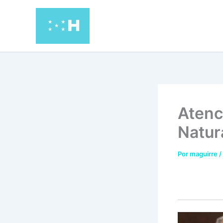
Ir
al
contenido
Atenc
Natur
Por
maguirre
/