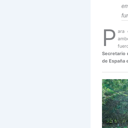
e
fu
P
ara 
ambo
fuer
Secretario 
de España e