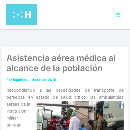
Ir
al
contenido
Asistencia aérea médica al
alcance de la población
Por
iaguilera
/
14 marzo, 2016
Respondiendo a las necesidades de transporte de
personas en estado de salud críti
co, las ambulancias
aéreas de la
institución
militar
brindan