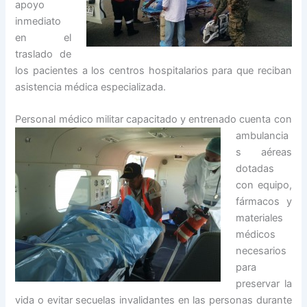
apoyo
inmediato
en el
traslado de
los pacientes a los centros hospitalarios para que reciban
asistencia médica especializada.
Personal médico m
ilitar capacitado y entrenado cuenta con
ambulancia
s aéreas
dotadas
con equipo,
fármacos y
materiales
médicos
necesarios
para
preservar la
vida o evitar secuelas invalidantes en las personas durante