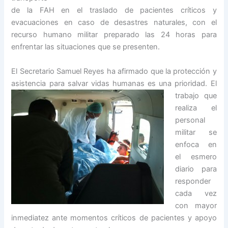
de la FAH en el traslado de pacientes críticos y
evacuaciones en caso de desastres naturales, con el
recurso humano militar preparado las 24 horas para
enfrentar las situaciones que se presenten.
El Secretario Samuel Reyes ha afirmado que la protección y
asistencia para salvar vidas humanas es una prioridad.
El
trabajo que
realiza el
personal
militar se
enfoca en
el esmero
diario para
responder
cada vez
con mayor
inmediatez ante momentos críticos de pacientes y apoyo