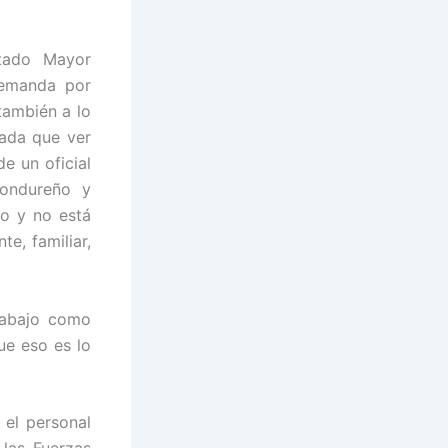
tado Mayor
demanda por
también a lo
nada que ver
e un oficial
hondureño y
o y no está
e, familiar,
trabajo como
e eso es lo
 el personal