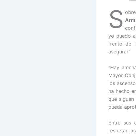
S
obre
Arm
conf
yo puedo a
frente de 
asegurar”
“Hay amena
Mayor Conju
los ascens
ha hecho en
que siguen 
pueda aprob
Entre sus 
respetar la