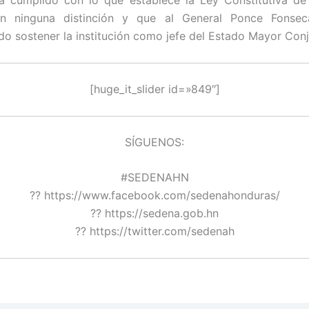
ha cumplido con lo que establece la Ley Constitutiva de
n ninguna distinción y que al General Ponce Fonse
 sostener la institución como jefe del Estado Mayor Conj
[huge_it_slider id=»849″]
SÍGUENOS:
#SEDENAHN
?? https://www.facebook.com/sedenahonduras/
?? https://sedena.gob.hn
?? https://twitter.com/sedenah