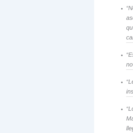
“N
as
qu
ca
“E
no
“L
in
“L
Ma
ll