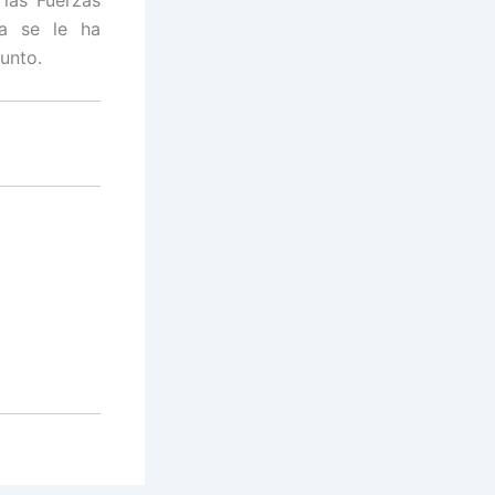
 las Fuerzas
ca se le ha
unto.