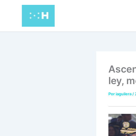
Ir
al
contenido
Ascen
ley, m
Por
iaguilera
/