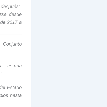
i después”
irse desde
 de 2017 a
r Conjunto
s… es una
”.
del Estado
pios hasta