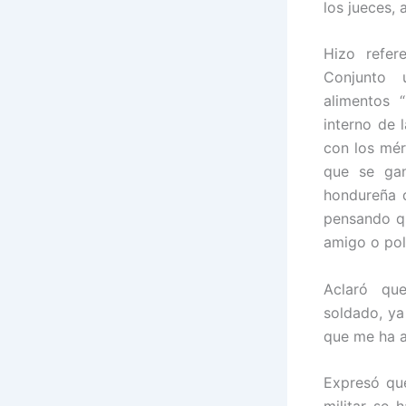
los jueces, 
Hizo refe
Conjunto u
alimentos “
interno de 
con los mér
que se gan
hondureña 
pensando qu
amigo o polí
Aclaró que 
soldado, y
que me ha a
Expresó que