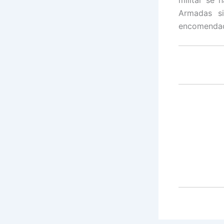
militar se 
Armadas si
encomendado